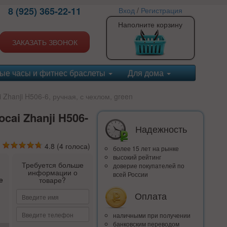
8 (925) 365-22-11
Вход
/
Регистрация
Наполните корзину
ЗАКАЗАТЬ ЗВОНОК
ые часы и фитнес браслеты
Для дома
Zhanji H506-6, ручная, с чехлом, green
cai Zhanji H506-
Надежность
4.8
(
4
голоса)
более 15 лет на рынке
высокий рейтинг
Требуется больше
доверие покупателей по
информации о
всей России
е
товаре?
Оплата
наличными при получении
банковским переводом