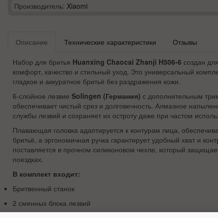
Производитель:
Xiaomi
Описание
Технические характеристики
Отзывы
Набор для бритья
Huanxing Chaocai Zhanji H506-6
создан для
комфорт, качество и стильный уход. Это универсальный комп
гладкое и аккуратное бритьё без раздражения кожи.
6-слойное лезвие
Solingen (Германия)
с дополнительным тр
обеспечивает чистый срез и долговечность. Алмазное напылен
службы лезвий и сохраняет их остроту даже при частом исполь
Плавающая головка адаптируется к контурам лица, обеспечива
бритьё, а эргономичная ручка гарантирует удобный хват и кон
поставляется в прочном силиконовом чехле, который защищает
поездках.
В комплект входит:
Бритвенный станок
2 сменных блока лезвий
Подставка