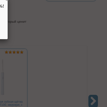
%!
е, который ценит
ая зубная щётка
T100, звуковая, с