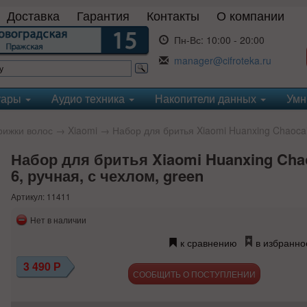
Доставка
Гарантия
Контакты
О компании
Пн-Вс:
10:00 - 20:00
manager@cifroteka.ru
уары
Аудио техника
Накопители данных
Умн
рижки волос
→
Xiaomi
→ Набор для бритья Xiaomi Huanxing Chaocai 
Набор для бритья Xiaomi Huanxing Chao
6, ручная, с чехлом, green
Артикул: 11411
Нет в наличии
к сравнению
в избранно
3 490
Р
СООБЩИТЬ О ПОСТУПЛЕНИИ