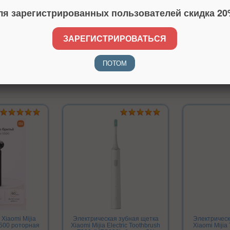
ля зарегистрированных пользователей скидка 20
Пена с ароматом лимона
Силиконовый чехол
ЗАРЕГИСТРИРОВАТЬСЯ
Идеальный выбор для ежедневного бритья и в подарок мужчин
ухоженность и комфорт.
ПОТОМ
Xiaomi Mijia
Электрическая зубная щетка
Электрическ
S500 роторная
Xiaomi Mijia Electric Toothbrush
Xiaomi Mijia 