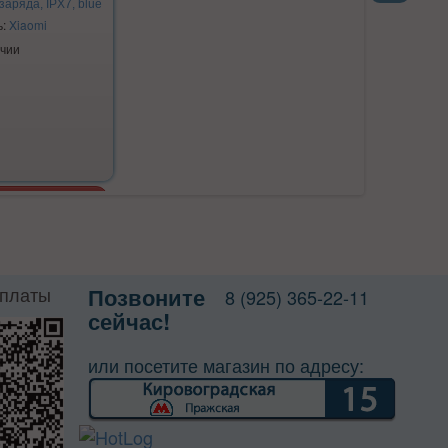
аряда, IPX7, blue
Next
ь:
Xiaomi
ичии
оплаты
Позвоните
8 (925) 365-22-11
сейчас!
или посетите магазин по адресу: