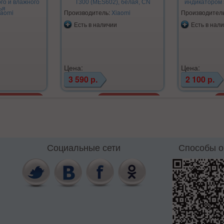
ого и влажного
T300 (MES602), белая, CN
индикатором з
ья
iaomi
Производитель:
Xiaomi
Производител
Есть в наличии
Есть в нал
Цена:
Цена:
3 590 р.
2 100 р.
Социальные сети
Способы 