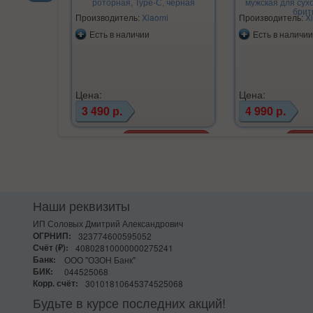
роторная, Type-C, черная
мужская для сух
Previous
брит
Производитель:
Xiaomi
Производитель:
X
Есть в наличии
Есть в наличии
Цена:
Цена:
3 490 р.
4 990 р.
Наши реквизиты
ИП Соловых Дмитрий Александрович
ОГРНИП:
323774600595052
Счёт (₽):
40802810000000275241
Банк:
ООО "ОЗОН Банк"
БИК:
044525068
Корр. счёт:
30101810645374525068
Будьте в курсе последних акций!