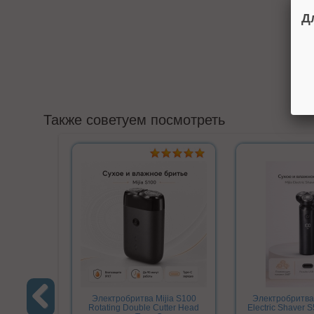
Д
Также советуем посмотреть
Электробритва Mijia S100
Электробритва 
Rotating Double Cutter Head
Electric Shaver 