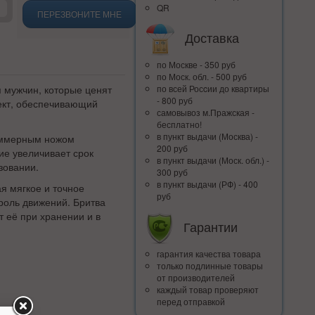
QR
ПЕРЕЗВОНИТЕ МНЕ
Доставка
по Москве - 350 руб
по Моск. обл. - 500 руб
 мужчин, которые ценят
по всей Росcии до квартиры
- 800 руб
лект, обеспечивающий
самовывоз м.Пражская -
бесплатно!
в пункт выдачи (Москва) -
иммерным ножом
200 руб
ие увеличивает срок
в пункт выдачи (Моск. обл.) -
зовании.
300 руб
в пункт выдачи (РФ) - 400
я мягкое и точное
руб
троль движений. Бритва
 её при хранении и в
Гарантии
гарантия качества товара
только подлинные товары
от производителей
каждый товар проверяют
перед отправкой