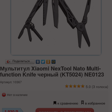
Поделиться…
Мультитул Xiaomi NexTool Nato Multi-
function Knife черный (KT5024) NE0123
Артикул: 10367
5.0
(
3
голоса)
Нет в наличии
к сравнению
в избранное
1 930
Р