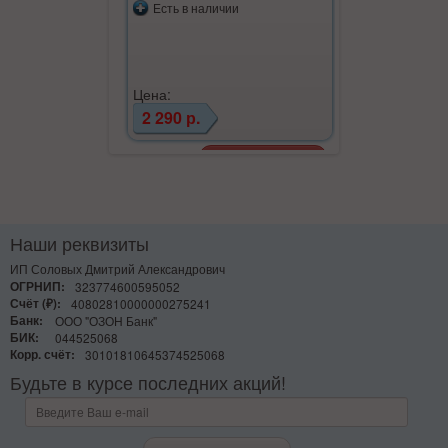
Есть в наличии
Есть в на
Цена:
Цена:
2 290 р.
4 751 р.
Наши реквизиты
ИП Соловых Дмитрий Александрович
ОГРНИП:
323774600595052
Счёт (₽):
40802810000000275241
Банк:
ООО "ОЗОН Банк"
БИК:
044525068
Корр. счёт:
30101810645374525068
Будьте в курсе последних акций!