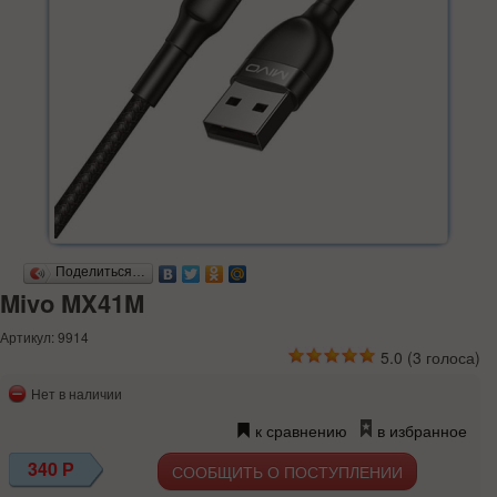
Поделиться…
Mivo MX41M
Артикул: 9914
5.0
(
3
голоса)
Нет в наличии
к сравнению
в избранное
340
Р
СООБЩИТЬ О ПОСТУПЛЕНИИ