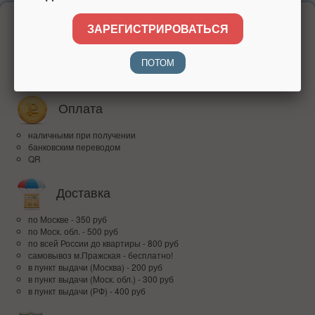
Надежность
ЗАРЕГИСТРИРОВАТЬСЯ
более 15 лет на рынке
ПОТОМ
высокий рейтинг
доверие покупателей по всей России
Оплата
наличными при получении
банковским переводом
QR
Доставка
по Москве - 350 руб
по Моск. обл. - 500 руб
по всей Росcии до квартиры - 800 руб
самовывоз м.Пражская - бесплатно!
в пункт выдачи (Москва) - 200 руб
в пункт выдачи (Моск. обл.) - 300 руб
в пункт выдачи (РФ) - 400 руб