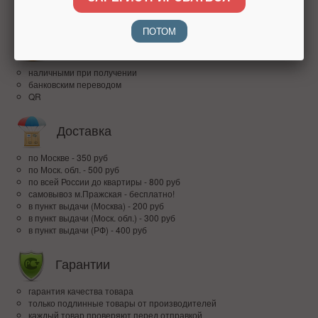
доверие покупателей по всей России
ПОТОМ
Оплата
наличными при получении
банковским переводом
QR
Доставка
по Москве - 350 руб
по Моск. обл. - 500 руб
по всей Росcии до квартиры - 800 руб
самовывоз м.Пражская - бесплатно!
в пункт выдачи (Москва) - 200 руб
в пункт выдачи (Моск. обл.) - 300 руб
в пункт выдачи (РФ) - 400 руб
Гарантии
гарантия качества товара
только подлинные товары от производителей
каждый товар проверяют перед отправкой