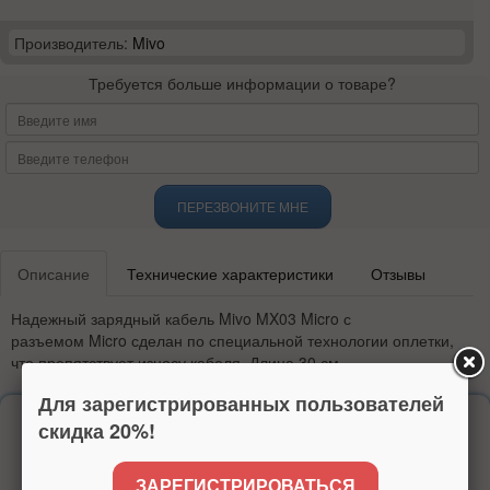
Производитель:
Mivo
Требуется больше информации о товаре?
ПЕРЕЗВОНИТЕ МНЕ
Описание
Технические характеристики
Отзывы
Надежный зарядный кабель
Mivo MX03 Micro
с
разъемом
Micro
сделан по специальной технологии оплетки,
что препятствует износу кабеля. Длина 30 см.
Для зарегистрированных пользователей
Надежность
скидка 20%!
более 15 лет на рынке
ЗАРЕГИСТРИРОВАТЬСЯ
высокий рейтинг