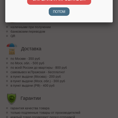
доверие покупателей по всей России
ПОТОМ
Оплата
наличными при получении
банковским переводом
QR
Доставка
по Москве - 350 руб
по Моск. обл. - 500 руб
по всей Росcии до квартиры - 800 руб
самовывоз м.Пражская - бесплатно!
в пункт выдачи (Москва) - 200 руб
в пункт выдачи (Моск. обл.) - 300 руб
в пункт выдачи (РФ) - 400 руб
Гарантии
гарантия качества товара
только подлинные товары от производителей
каждый товар проверяют перед отправкой