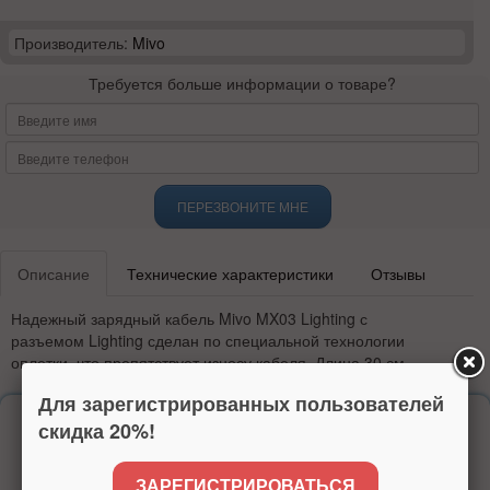
Производитель:
Mivo
Требуется больше информации о товаре?
ПЕРЕЗВОНИТЕ МНЕ
Описание
Технические характеристики
Отзывы
Надежный зарядный кабель
Mivo MX03 Lighting
с
разъемом
Lighting
сделан по специальной технологии
оплетки, что препятствует износу кабеля. Длина 30 см.
Для зарегистрированных пользователей
Надежность
скидка 20%!
более 15 лет на рынке
ЗАРЕГИСТРИРОВАТЬСЯ
высокий рейтинг