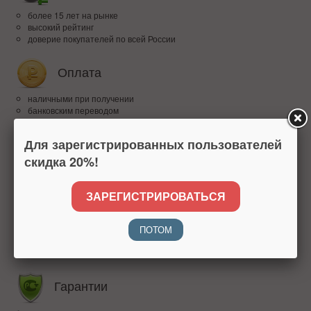
более 15 лет на рынке
высокий рейтинг
доверие покупателей по всей России
Оплата
наличными при получении
банковским переводом
QR
Для зарегистрированных пользователей
Доставка
скидка 20%!
по Москве - 350 руб
по Моск. обл. - 500 руб
ЗАРЕГИСТРИРОВАТЬСЯ
по всей Росcии до квартиры - 800 руб
самовывоз м.Пражская - бесплатно!
в пункт выдачи (Москва) - 200 руб
ПОТОМ
в пункт выдачи (Моск. обл.) - 300 руб
в пункт выдачи (РФ) - 400 руб
Гарантии