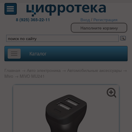
8 (925) 365-22-11
Вход
/
Регистрация
Наполните корзину
Каталог
Toggle
navigation
Главная
→
Авто электроника
→
Автомобильные аксессуары
→
Mivo
→ MIVO MU241