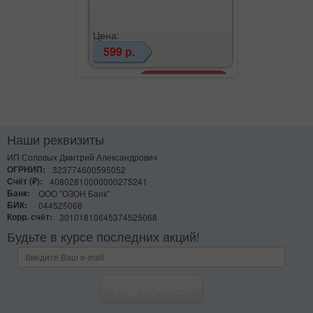
Цена:
599 р.
Наши реквизиты
ИП Соловых Дмитрий Александрович
ОГРНИП:
323774600595052
Счёт (₽):
40802810000000275241
Банк:
ООО "ОЗОН Банк"
БИК:
044525068
Корр. счёт:
30101810645374525068
Будьте в курсе последних акций!