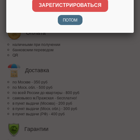
ЗАРЕГИСТРИРОВАТЬСЯ
более 15 лет на рынке
высокий рейтинг
доверие покупателей по всей России
ПОТОМ
Оплата
наличными при получении
банковским переводом
QR
Доставка
по Москве - 350 руб
по Моск. обл. - 500 руб
по всей Росcии до квартиры - 800 руб
самовывоз м.Пражская - бесплатно!
в пункт выдачи (Москва) - 200 руб
в пункт выдачи (Моск. обл.) - 300 руб
в пункт выдачи (РФ) - 400 руб
Гарантии