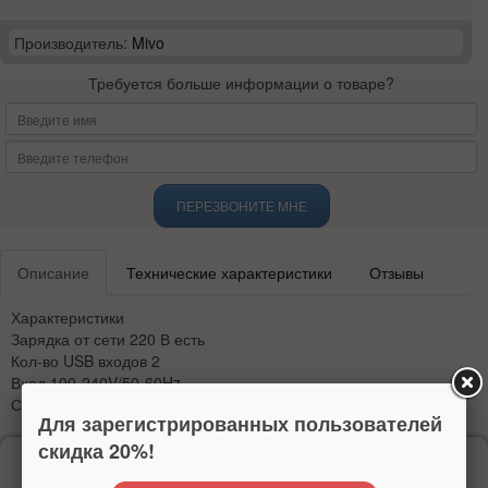
Производитель:
Mivo
Требуется больше информации о товаре?
ПЕРЕЗВОНИТЕ МНЕ
Описание
Технические характеристики
Отзывы
Характеристики
Зарядка от сети 220 В есть
Кол-во USB входов 2
Вход 100-240V/50-60Hz
Сила тока 5V-2.4А
Для зарегистрированных пользователей
скидка 20%!
Надежность