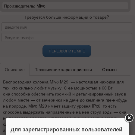
Производитель:
Mivo
Требуется больше информации о товаре?
ПЕРЕЗВОНИТЕ МНЕ
Описание
Технические характеристики
Отзывы
Беспроводная колонка Mivo M29 — настоящая находка для
тех, кто сильно любит музыку. С ее мощностью в 60 Вт
она способна обеспечить громкий и детализированный звук в
любом месте — от вечеринки на даче до кемпинга где-нибудь
на природе. Mivo M29 имеет защиту уровня IPx6, то есть
способна выдержать направленные на нее струи воды — она
не подведет и поддержит веселой музыкой даже в самых
сложных погодных условиях. За автономную работу отвечает
Для зарегистрированных пользователей
аккумулятор повышенной емкости 6000 мА·ч — колонка будет