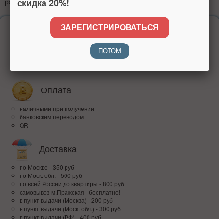
скидка 20%!
радовать вас долгие часы без необходимости подзарядки.
ЗАРЕГИСТРИРОВАТЬСЯ
Надежность
более 15 лет на рынке
ПОТОМ
высокий рейтинг
доверие покупателей по всей России
Оплата
наличными при получении
банковским переводом
QR
Доставка
по Москве - 350 руб
по Моск. обл. - 500 руб
по всей Росcии до квартиры - 800 руб
самовывоз м.Пражская - бесплатно!
в пункт выдачи (Москва) - 200 руб
в пункт выдачи (Моск. обл.) - 300 руб
в пункт выдачи (РФ) - 400 руб