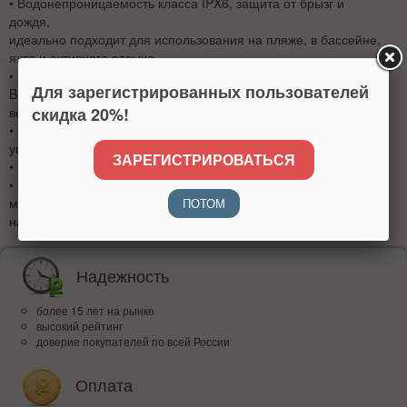
• Водонепроницаемость класса IPX6, защита от брызг и
дождя,
идеально подходит для использования на пляже, в бассейне,
яхте и активного отдыха
• Функция TWS обеспечивает истинное беспроводное
Для зарегистрированных пользователей
Bluetooth
скидка 20%!
воспроизведение с двойным улучшением стереозвучания
• Оптимизированный Google Ассистент и голосовое
управление Siri
ЗАРЕГИСТРИРОВАТЬСЯ
• Микрофон громкой связи для удобного приема вызова
• RGB-подсветка - Многоцветная LED-подсветка, которую
можно
ПОТОМ
настроить произвольно, согласно вкусам пользователя.
Надежность
более 15 лет на рынке
высокий рейтинг
доверие покупателей по всей России
Оплата