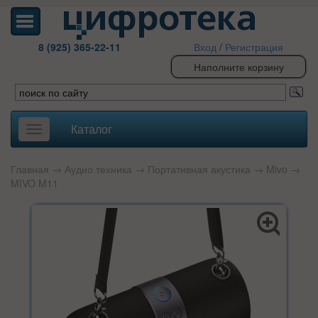
8 (925) 365-22-11
Вход
/
Регистрация
Наполните корзину
Каталог
Toggle
navigation
Главная
→
Аудио техника
→
Портативная акустика
→
Mivo
→
MIVO M11