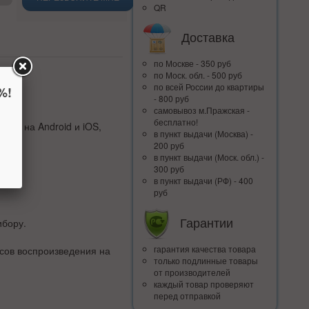
QR
Доставка
по Москве - 350 руб
по Моск. обл. - 500 руб
по всей Росcии до квартиры
%!
- 800 руб
самовывоз м.Пражская -
бесплатно!
тву на Android и iOS,
в пункт выдачи (Москва) -
200 руб
в пункт выдачи (Моск. обл.) -
300 руб
в пункт выдачи (РФ) - 400
руб
Гарантии
ибору.
гарантия качества товара
сов воспроизведения на
только подлинные товары
от производителей
каждый товар проверяют
перед отправкой