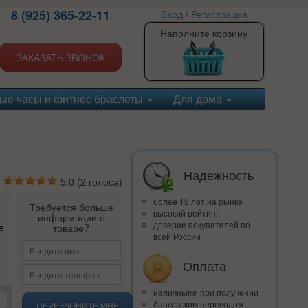
8 (925) 365-22-11
Вход
/
Регистрация
Наполните корзину
ЗАКАЗАТЬ ЗВОНОК
ые часы и фитнес браслеты
Для дома
Надежность
5.0
(
2
голоса)
более 15 лет на рынке
Требуется больше
высокий рейтинг
информации о
доверие покупателей по
е
товаре?
всей России
Оплата
наличными при получении
банковским переводом
ПЕРЕЗВОНИТЕ МНЕ