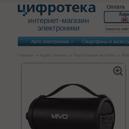
Оплата
интернет-магазин
электроники
Авто электроника
Смартфоны и аксесс
Главная
→
Аудио техника
→
Портативная акустика
→
Miv