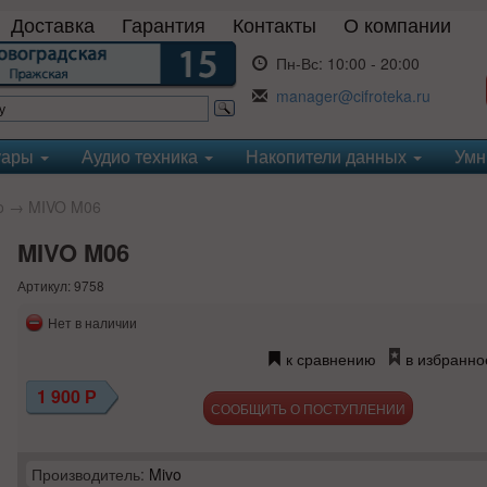
Доставка
Гарантия
Контакты
О компании
Пн-Вс:
10:00 - 20:00
manager@cifroteka.ru
уары
Аудио техника
Накопители данных
Умн
o
→ MIVO M06
MIVO M06
Артикул: 9758
Нет в наличии
к сравнению
в избранно
1 900
Р
СООБЩИТЬ О ПОСТУПЛЕНИИ
Производитель:
Mivo