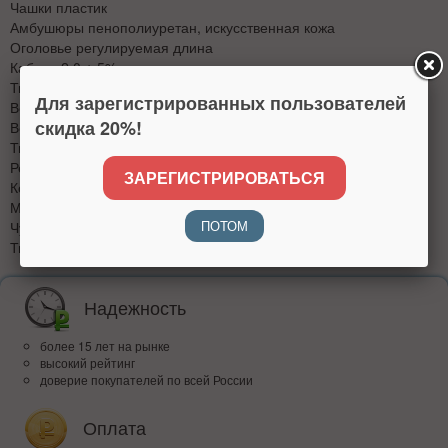
Чашки пластик
Амбушюры пенополиуретан, искусственная кожа
Оголовье регулируемая длина
Кабель 2,0 ± 5%
Тип разъема 3.5 мм стереоджек
Для зарегистрированных пользователей
Вес наушников с кабелем (г.) 234
скидка 20%!
Вес наушников без кабеля (г.) 205
Тип микрофона конденсаторный
Режим моно
ЗАРЕГИСТРИРОВАТЬСЯ
Конструкция микрофона выдвижной, регулируемый по высоте
Материал корпуса микрофона черный
ПОТОМ
Чувствительность (дБ) -58 ± 2
Тип разъема 3.5 мм джек
Надежность
более 15 лет на рынке
высокий рейтинг
доверие покупателей по всей России
Оплата