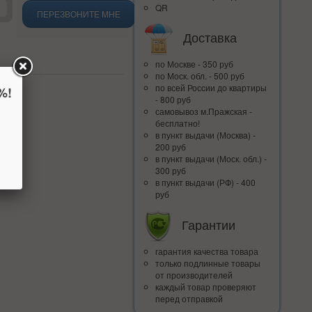
QR
ПЕРЕЗВОНИТЕ МНЕ
Доставка
по Москве - 350 руб
по Моск. обл. - 500 руб
по всей Росcии до квартиры
%!
- 800 руб
самовывоз м.Пражская -
бесплатно!
в пункт выдачи (Москва) -
200 руб
в пункт выдачи (Моск. обл.) -
300 руб
в пункт выдачи (РФ) - 400
руб
Гарантии
гарантия качества товара
только подлинные товары
от производителей
каждый товар проверяют
перед отправкой