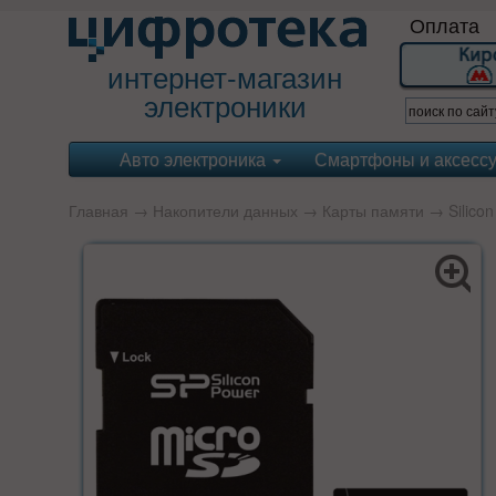
Оплата
интернет-магазин
электроники
Авто электроника
Смартфоны и аксесс
Главная
→
Накопители данных
→
Карты памяти
→
Silico