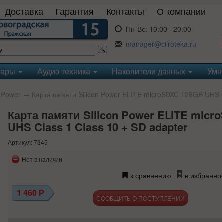
Доставка
Гарантия
Контакты
О компании
Пн-Вс:
10:00 - 20:00
manager@cifroteka.ru
уары
Аудио техника
Накопители данных
Умн
n Power
→ Карта памяти Silicon Power ELITE microSDXC 128GB UHS Cl
Карта памяти Silicon Power ELITE mic
UHS Class 1 Class 10 + SD adapter
Артикул: 7345
Нет в наличии
к сравнению
в избранно
1 460
Р
СООБЩИТЬ О ПОСТУПЛЕНИИ