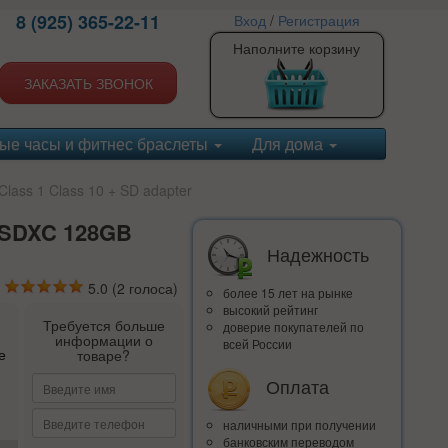
8 (925) 365-22-11
Вход
/
Регистрация
Наполните корзину
ЗАКАЗАТЬ ЗВОНОК
ые часы и фитнес браслеты
Для дома
ass 1 Class 10 + SD adapter
roSDXC 128GB
Надежность
5.0
(
2
голоса)
более 15 лет на рынке
высокий рейтинг
Требуется больше
доверие покупателей по
информации о
всей России
е
товаре?
Оплата
наличными при получении
банковским переводом