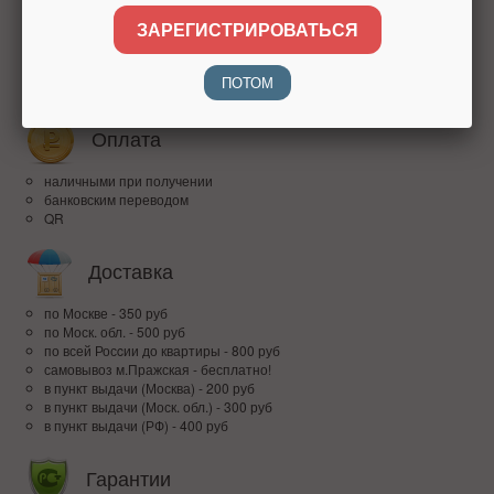
Надежность
ЗАРЕГИСТРИРОВАТЬСЯ
более 15 лет на рынке
высокий рейтинг
ПОТОМ
доверие покупателей по всей России
Оплата
наличными при получении
банковским переводом
QR
Доставка
по Москве - 350 руб
по Моск. обл. - 500 руб
по всей Росcии до квартиры - 800 руб
самовывоз м.Пражская - бесплатно!
в пункт выдачи (Москва) - 200 руб
в пункт выдачи (Моск. обл.) - 300 руб
в пункт выдачи (РФ) - 400 руб
Гарантии