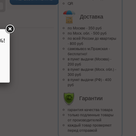
QR
Доставка
по Москве - 350 руб
по Моск. обл. - 500 руб
по всей Росcии до квартиры
%!
- 800 руб
самовывоз м.Пражская -
бесплатно!
в пункт выдачи (Москва) -
200 руб
в пункт выдачи (Моск. обл.) -
300 руб
в пункт выдачи (РФ) - 400
руб
Гарантии
гарантия качества товара
только подлинные товары
от производителей
каждый товар проверяют
перед отправкой