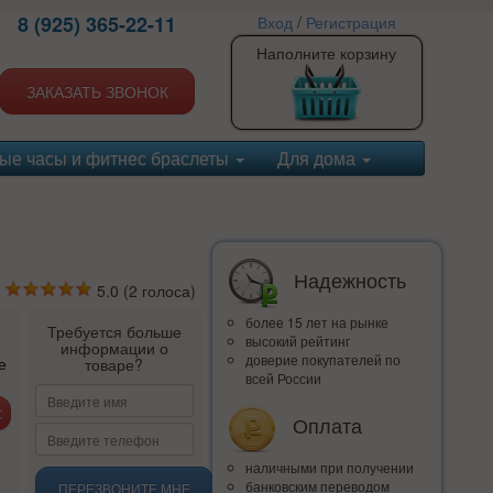
8 (925) 365-22-11
Вход
/
Регистрация
Наполните корзину
ЗАКАЗАТЬ ЗВОНОК
ые часы и фитнес браслеты
Для дома
Надежность
5.0
(
2
голоса)
более 15 лет на рынке
Требуется больше
высокий рейтинг
информации о
доверие покупателей по
е
товаре?
всей России
Оплата
наличными при получении
банковским переводом
ПЕРЕЗВОНИТЕ МНЕ