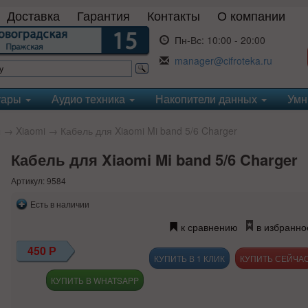
Доставка
Гарантия
Контакты
О компании
Пн-Вс:
10:00 - 20:00
manager@cifroteka.ru
уары
Аудио техника
Накопители данных
Умн
ы
→
Xiaomi
→ Кабель для Xiaomi Mi band 5/6 Charger
Кабель для Xiaomi Mi band 5/6 Charger
Артикул: 9584
Есть в наличии
к сравнению
в избранно
450
Р
КУПИТЬ В 1 КЛИК
КУПИТЬ В WHATSAPP