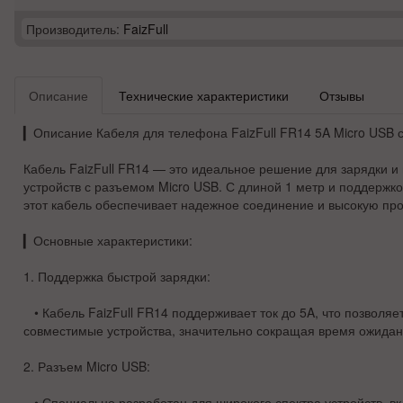
Производитель:
FaizFull
Описание
Технические характеристики
Отзывы
▎
Описание Кабеля для телефона FaizFull FR14 5A Micro USB с
Кабель FaizFull FR14 — это идеальное решение для зарядки и
устройств с разъемом Micro USB. С длиной 1 метр и поддержко
этот кабель обеспечивает надежное соединение и высокую про
▎
Основные характеристики:
1.
Поддержка быстрой зарядки
:
• Кабель FaizFull FR14 поддерживает ток до 5A, что позволяе
совместимые устройства, значительно сокращая время ожидан
2.
Разъем Micro USB
:
• Специально разработан для широкого спектра устройств, в