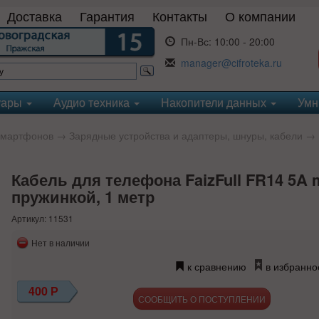
Доставка
Гарантия
Контакты
О компании
Пн-Вс:
10:00 - 20:00
manager@cifroteka.ru
уары
Аудио техника
Накопители данных
Умн
смартфонов
→
Зарядные устройства и адаптеры, шнуры, кабели
→
Кабель для телефона FaizFull FR14 5A m
пружинкой, 1 метр
Артикул: 11531
Нет в наличии
к сравнению
в избранно
400
Р
СООБЩИТЬ О ПОСТУПЛЕНИИ