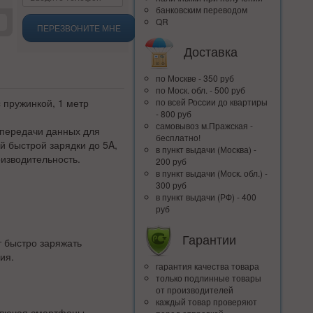
банковским переводом
QR
ПЕРЕЗВОНИТЕ МНЕ
Доставка
по Москве - 350 руб
по Моск. обл. - 500 руб
 пружинкой, 1 метр
по всей Росcии до квартиры
- 800 руб
самовывоз м.Пражская -
 передачи данных для
бесплатно!
й быстрой зарядки до 5A,
в пункт выдачи (Москва) -
изводительность.
200 руб
в пункт выдачи (Моск. обл.) -
300 руб
в пункт выдачи (РФ) - 400
руб
Гарантии
т быстро заряжать
ия.
гарантия качества товара
только подлинные товары
от производителей
каждый товар проверяют
ключая смартфоны,