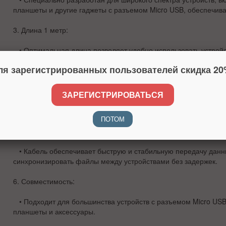
планшеты и другие гаджеты с разъемом Micro USB, обеспечив
3.
Длина 1 метр
:
• Оптимальная длина позволяет удобно использовать устройс
будь то на столе, в автомобиле или в любом другом месте.
ля зарегистрированных пользователей скидка 20
4.
Пружинный дизайн
:
ЗАРЕГИСТРИРОВАТЬСЯ
• Уникальная конструкция с пружинкой предотвращает перег
кабеля, увеличивая его срок службы и делая его более устойчи
ПОТОМ
5.
Качество передачи данных
:
• Кабель обеспечивает быструю и стабильную передачу данны
синхронизировать файлы между устройствами без задержек.
6.
Совместимость
:
• Подходит для большинства устройств с разъемом Micro US
планшеты и аксессуары.