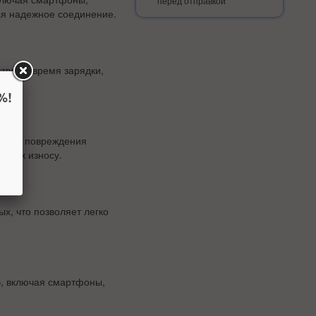
перед отправкой
ая надежное соединение.
тво во время зарядки,
%!
ибы и повреждения
вым к износу.
х, что позволяет легко
B, включая смартфоны,