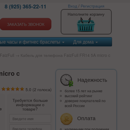
8 (925) 365-22-11
Вход
/
Регистрация
Наполните корзину
ЗАКАЗАТЬ ЗВОНОК
ые часы и фитнес браслеты
Для дома
FaizFull
→ Кабель для телефона FaizFull FR14 5A micro c
icro c
Надежность
5.0
(
2
голоса)
более 15 лет на рынке
высокий рейтинг
Требуется больше
доверие покупателей по
информации о
всей России
е
товаре?
Оплата
наличными при получении