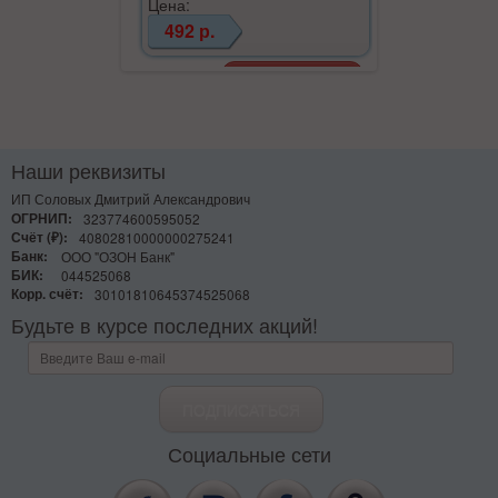
Цена:
492 р.
Наши реквизиты
ИП Соловых Дмитрий Александрович
ОГРНИП:
323774600595052
Счёт (₽):
40802810000000275241
Банк:
ООО "ОЗОН Банк"
БИК:
044525068
Корр. счёт:
30101810645374525068
Будьте в курсе последних акций!
Социальные сети