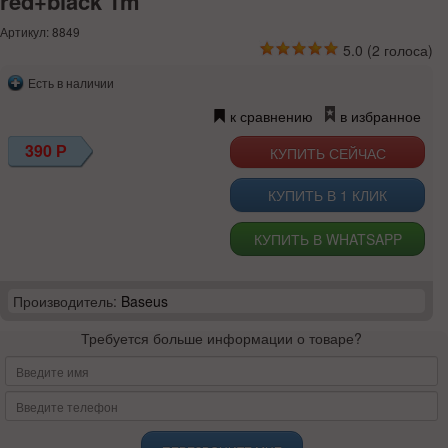
red+black 1m
Артикул: 8849
5.0
(
2
голоса)
Есть в наличии
к сравнению
в избранное
390
Р
КУПИТЬ В 1 КЛИК
КУПИТЬ В WHATSAPP
Производитель:
Baseus
Требуется больше информации о товаре?