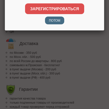
доверие покупателей по всей России
ЗАРЕГИСТРИРОВАТЬСЯ
Оплата
ПОТОМ
наличными при получении
банковским переводом
QR
Доставка
по Москве - 350 руб
по Моск. обл. - 500 руб
по всей Росcии до квартиры - 800 руб
самовывоз м.Пражская - бесплатно!
в пункт выдачи (Москва) - 200 руб
в пункт выдачи (Моск. обл.) - 300 руб
в пункт выдачи (РФ) - 400 руб
Гарантии
гарантия качества товара
только подлинные товары от производителей
каждый товар проверяют перед отправкой