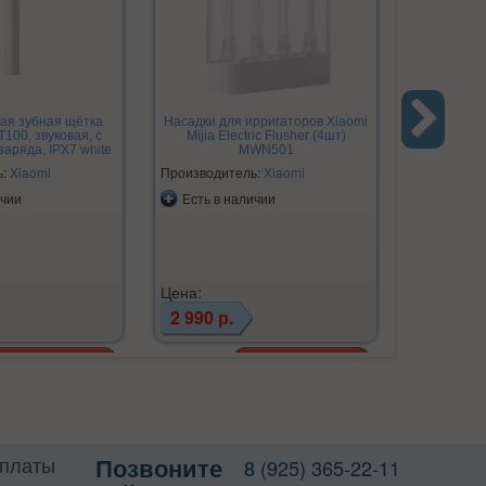
ая зубная щётка
Насадки для ирригаторов Xiaomi
T100, звуковая, с
Mijia Electric Flusher (4шт)
аряда, IPX7 white
MWN501
Next
ь:
Xiaomi
Производитель:
Xiaomi
ичии
Есть в наличии
Цена:
2 990 р.
оплаты
Позвоните
8 (925) 365-22-11