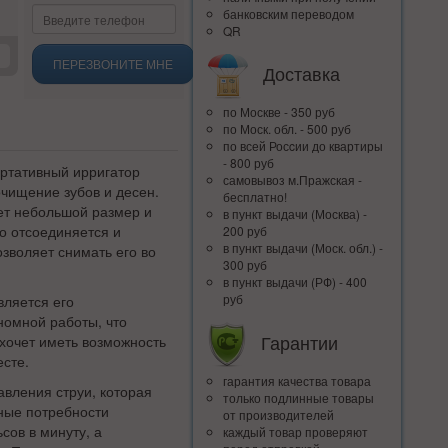
банковским переводом
QR
ПЕРЕЗВОНИТЕ МНЕ
Доставка
по Москве - 350 руб
по Моск. обл. - 500 руб
по всей Росcии до квартиры
- 800 руб
портативный ирригатор
самовывоз м.Пражская -
чищение зубов и десен.
бесплатно!
ет небольшой размер и
в пункт выдачи (Москва) -
о отсоединяется и
200 руб
в пункт выдачи (Моск. обл.) -
озволяет снимать его во
300 руб
в пункт выдачи (РФ) - 400
руб
вляется его
номной работы, что
Гарантии
 хочет иметь возможность
есте.
гарантия качества товара
вления струи, которая
только подлинные товары
ные потребности
от производителей
сов в минуту, а
каждый товар проверяют