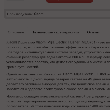
Производитель:
Xiaomi
Описание
Технические характеристики
Отзывы
Xiaomi Ирригатор Xiaomi Mijia Electric Flusher (MEO701) - это 
полости рта, который обеспечивает эффективное и бережное о
Благодаря интеллектуальной системе зарядки, устройство име
съемный резервуар для воды емкостью 200 мл. Резервуар легк
устанавливается обратно, что делает его удобным в чистке и п
время путешествий.
Одной из ключевых особенностей Xiaomi Mijia Electric Flusher я
автономность. Одного заряда батареи хватает на 45 дней авто
делает его отличным выбором для тех, кто ценит свое время и
заботиться о здоровье своих зубов в любое время и в любом м
Ирригатор оснащен интеллектуальной системой регулировки да
позволяет адаптировать интенсивность струи под индивидуаль
пользователя. Частота пульсации воды составляет 1400 импуль