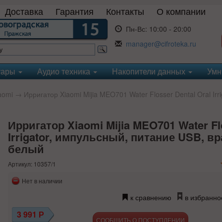
Доставка
Гарантия
Контакты
О компании
Пн-Вс:
10:00 - 20:00
manager@cifroteka.ru
уары
Аудио техника
Накопители данных
Умн
aomi
→ Ирригатор Xiaomi Mijia MEO701 Water Flosser Dental Oral Ir
Ирригатор Xiaomi Mijia MEO701 Water Flo
Irrigator, импульсный, питание USB, вр
белый
Артикул: 10357/1
Нет в наличии
к сравнению
в избранно
3 991
Р
СООБЩИТЬ О ПОСТУПЛЕНИИ