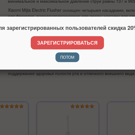
минимальное и максимальное давление струи равны 137 и 965
Xiaomi Mijia Electric Flusher оснащен четырьмя насадками, вк
для брекетов, пародонтологическую для десен, насадку для стр
для чистки языка. Вращение насадки на 360 градусов обеспечи
ля зарегистрированных пользователей скидка 20
использования и доступ к труднодоступным местам.
Устройство имеет функцию автоматического отключения, что о
ЗАРЕГИСТРИРОВАТЬСЯ
безопасность использования и продлевает срок службы аккуму
В комплект Xiaomi Mijia Electric Flusher входит кабель USB-Typ
ПОТОМ
для хранения насадок, инструкция и две насадки.
Выбирая Xiaomi Mijia Electric Flusher, вы получаете надежный
поддержания здоровья полости рта и отличного внешнего вида