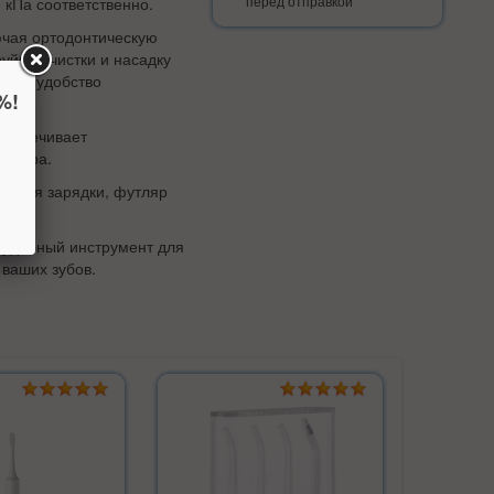
перед отправкой
 кПа соответственно.
лючая ортодонтическую
уйной чистки и насадку
вает удобство
%!
беспечивает
лятора.
e C для зарядки, футляр
 и удобный инструмент для
 ваших зубов.