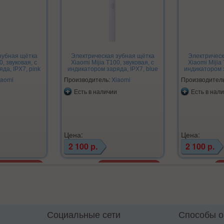
зубная щётка
Электрическая зубная щётка
Электрическ
0, звуковая, с
Xiaomi Mijia T100, звуковая, с
Xiaomi Mijia 
да, IPX7, pink
индикатором заряда, IPX7, blue
индикатором з
iaomi
Производитель:
Xiaomi
Производител
Есть в наличии
Есть в нал
Цена:
Цена:
2 100 р.
2 100 р.
Социальные сети
Способы 