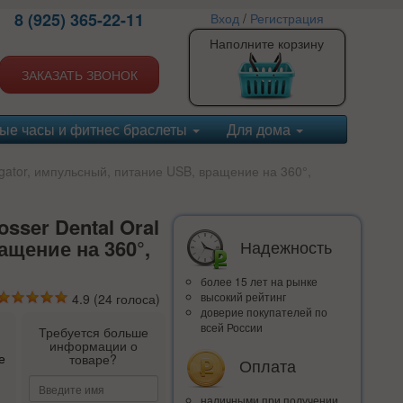
8 (925) 365-22-11
Вход
/
Регистрация
Наполните корзину
ЗАКАЗАТЬ ЗВОНОК
ые часы и фитнес браслеты
Для дома
rigator, импульсный, питание USB, вращение на 360°,
sser Dental Oral
ащение на 360°,
Надежность
более 15 лет на рынке
высокий рейтинг
4.9
(
24
голоса)
доверие покупателей по
всей России
Требуется больше
информации о
е
товаре?
Оплата
наличными при получении