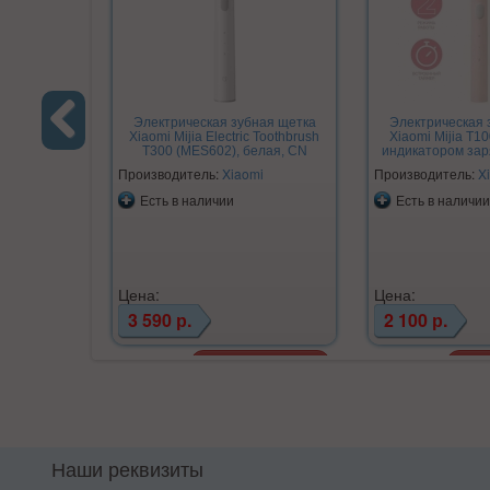
Электрическая зубная щетка
Электрическая 
Xiaomi Mijia Electric Toothbrush
Xiaomi Mijia T10
T300 (MES602), белая, CN
индикатором заря
Previous
Производитель:
Xiaomi
Производитель:
X
Есть в наличии
Есть в наличии
Цена:
Цена:
3 590 р.
2 100 р.
Наши реквизиты