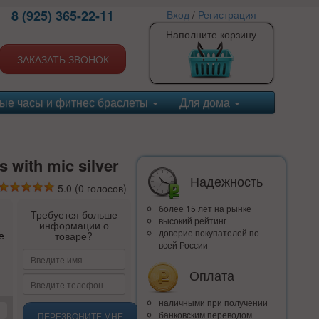
8 (925) 365-22-11
Вход
/
Регистрация
Наполните корзину
ЗАКАЗАТЬ ЗВОНОК
ые часы и фитнес браслеты
Для дома
 with mic silver
Надежность
5.0
(
0
голосов)
более 15 лет на рынке
Требуется больше
высокий рейтинг
информации о
доверие покупателей по
е
товаре?
всей России
Оплата
наличными при получении
банковским переводом
ПЕРЕЗВОНИТЕ МНЕ