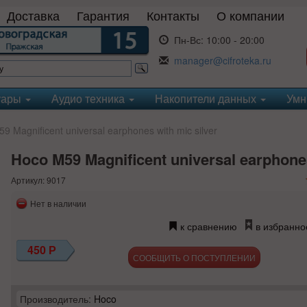
Доставка
Гарантия
Контакты
О компании
Пн-Вс:
10:00 - 20:00
manager@cifroteka.ru
уары
Аудио техника
Накопители данных
Умн
 Magnificent universal earphones with mic silver
Hoco M59 Magnificent universal earphones
Артикул: 9017
Нет в наличии
к сравнению
в избранно
450
Р
СООБЩИТЬ О ПОСТУПЛЕНИИ
Производитель:
Hoco