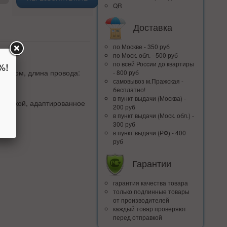
QR
Доставка
по Москве - 350 руб
по Моск. обл. - 500 руб
по всей Росcии до квартиры
%!
оводом, длина провода:
- 800 руб
самовывоз м.Пражская -
бесплатно!
в пункт выдачи (Москва) -
кнопкой, адаптированное
200 руб
в пункт выдачи (Моск. обл.) -
300 руб
в пункт выдачи (РФ) - 400
руб
Гарантии
гарантия качества товара
только подлинные товары
от производителей
каждый товар проверяют
перед отправкой