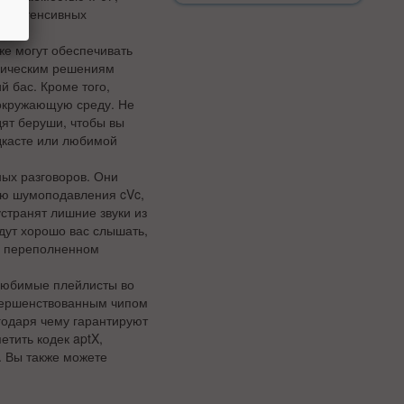
но интенсивных
же могут обеспечивать
огическим решениям
 бас. Кроме того,
 окружающую среду. Не
дят беруши, чтобы вы
дкасте или любимой
ых разговоров. Они
ю шумоподавления cVc,
устранят лишние звуки из
дут хорошо вас слышать,
 в переполненном
любимые плейлисты во
вершенствованным чипом
годаря чему гарантируют
тить кодек aptX,
. Вы также можете