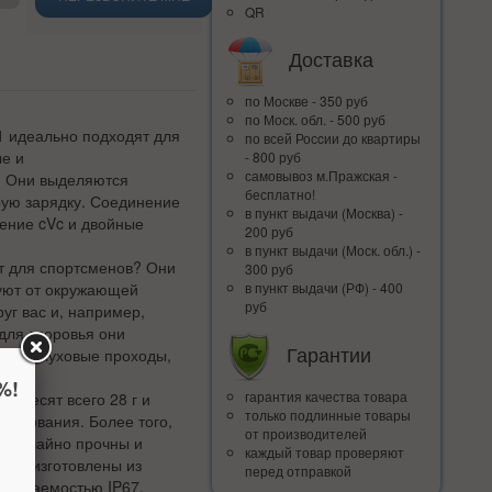
QR
Доставка
по Москве - 350 руб
по Моск. обл. - 500 руб
1 идеально подходят для
по всей Росcии до квартиры
ые и
- 800 руб
самовывоз м.Пражская -
. Они выделяются
бесплатно!
рую зарядку. Соединение
в пункт выдачи (Москва) -
ление cVc и двойные
200 руб
в пункт выдачи (Моск. обл.) -
т для спортсменов? Они
300 руб
руют от окружающей
в пункт выдачи (РФ) - 400
руб
уг вас и, например,
для здоровья они
Гарантии
ся в слуховые проходы,
%!
гарантия качества товара
и весят всего 28 г и
только подлинные товары
льзования. Более того,
от производителей
резвычайно прочны и
каждый товар проверяют
 Они изготовлены из
перед отправкой
оницаемостью IP67,