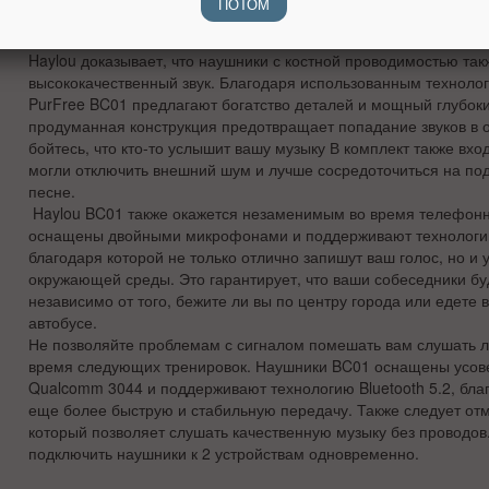
ПОТОМ
поэтому вы можете использовать их даже во время чрезвычай
тренировок. Им не страшны капли пота.
Haylou доказывает, что наушники с костной проводимостью так
высококачественный звук. Благодаря использованным технол
PurFree BC01 предлагают богатство деталей и мощный глубокий
продуманная конструкция предотвращает попадание звуков в
бойтесь, что кто-то услышит вашу музыку В комплект также вхо
могли отключить внешний шум и лучше сосредоточиться на по
песне.
Haylou
BC01 также окажется незаменимым во время телефонн
оснащены двойными микрофонами и поддерживают технологи
благодаря которой не только отлично запишут ваш голос, но и 
окружающей среды. Это гарантирует, что ваши собеседники бу
независимо от того, бежите ли вы по центру города или едете
автобусе.
Не позволяйте проблемам с сигналом помешать вам слушать 
время следующих тренировок. Наушники BC01 оснащены усо
Qualcomm 3044 и поддерживают технологию Bluetooth 5.2, бла
еще более быструю и стабильную передачу. Также следует отме
который позволяет слушать качественную музыку без проводов
подключить наушники к 2 устройствам одновременно.