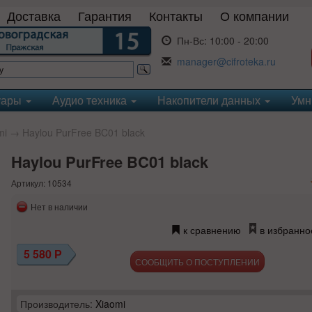
Доставка
Гарантия
Контакты
О компании
Пн-Вс:
10:00 - 20:00
manager@cifroteka.ru
уары
Аудио техника
Накопители данных
Умн
mi
→ Haylou PurFree BC01 black
Haylou PurFree BC01 black
Артикул: 10534
Нет в наличии
к сравнению
в избранно
5 580
Р
СООБЩИТЬ О ПОСТУПЛЕНИИ
Производитель:
Xiaomi