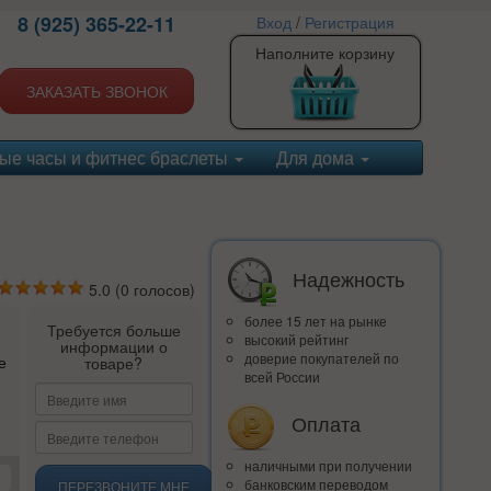
8 (925) 365-22-11
Вход
/
Регистрация
Наполните корзину
ЗАКАЗАТЬ ЗВОНОК
ые часы и фитнес браслеты
Для дома
Надежность
5.0
(
0
голосов)
более 15 лет на рынке
Требуется больше
высокий рейтинг
информации о
доверие покупателей по
е
товаре?
всей России
Оплата
наличными при получении
банковским переводом
ПЕРЕЗВОНИТЕ МНЕ