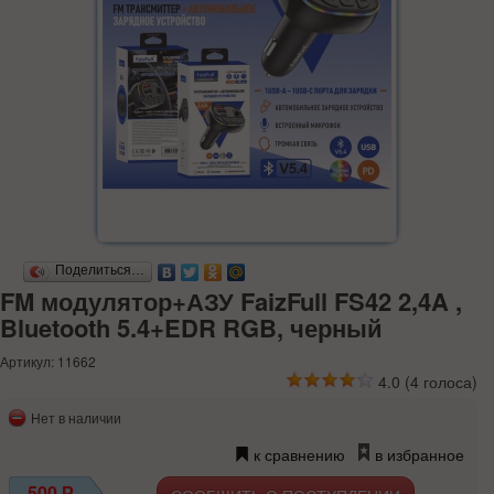
Поделиться…
FM модулятор+АЗУ FaizFull FS42 2,4A ,
Bluetooth 5.4+EDR RGB, черный
Артикул: 11662
4.0
(
4
голоса)
Нет в наличии
к сравнению
в избранное
500
Р