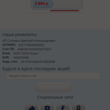
3 890 р.
Наши реквизиты
ИП Соловых Дмитрий Александрович
ОГРНИП:
323774600595052
Счёт (₽):
40802810000000275241
Банк:
ООО "ОЗОН Банк"
БИК:
044525068
Корр. счёт:
30101810645374525068
Будьте в курсе последних акций!
Социальные сети