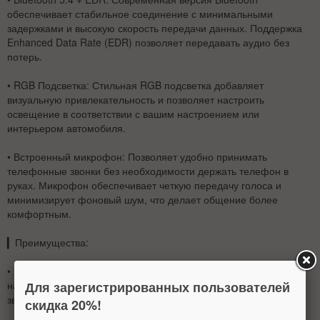
обеспечивает стабильное соединение с минимальными
задержками и высокую скорость передачи данных. Поддержка
Enhanced Data Rate (EDR) позволяет передавать аудио без
потерь.
•
RGB Подсветка:
Стильная RGB подсветка добавляет
визуальную привлекательность и позволяет настроить
освещение в соответствии с вашим настроением или
интерьером автомобиля.
•
Встроенный микрофон:
Позволяет удобно принимать
телефонные звонки без необходимости держать телефон в
руках. Микрофон обеспечивает четкую передачу голоса и
минимизирует фоновый шум, что делает общение более
комфортным.
▎
Преимущества:
•
Удобство использования:
Легко подключается и
Для зарегистрированных пользователей
настраивается, позволяя вам наслаждаться музыкой и
звонками во время поездок.
скидка 20%!