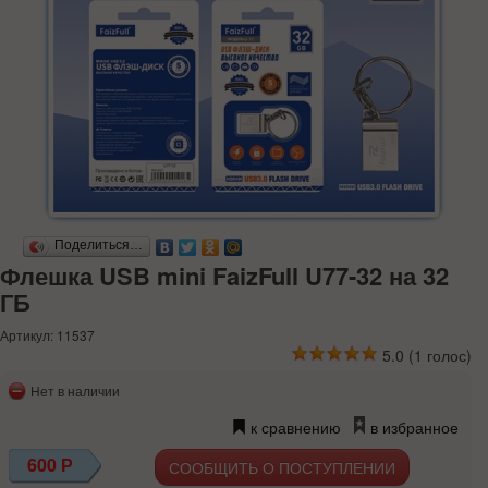
Поделиться…
Флешка USB mini FaizFull U77-32 на 32
ГБ
Артикул: 11537
5.0
(
1
голос)
Нет в наличии
к сравнению
в избранное
600
Р
СООБЩИТЬ О ПОСТУПЛЕНИИ