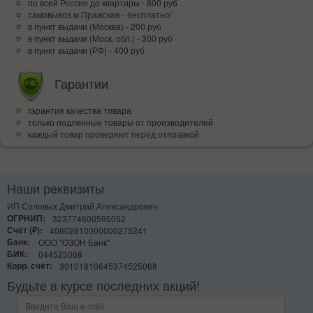
по всей Росcии до квартиры - 800 руб
самовывоз м.Пражская - бесплатно!
в пункт выдачи (Москва) - 200 руб
в пункт выдачи (Моск. обл.) - 300 руб
в пункт выдачи (РФ) - 400 руб
Гарантии
гарантия качества товара
только подлинные товары от производителей
каждый товар проверяют перед отправкой
Наши реквизиты
ИП Соловых Дмитрий Александрович
ОГРНИП:
323774600595052
Счёт (₽):
40802810000000275241
Банк:
ООО "ОЗОН Банк"
БИК:
044525068
Корр. счёт:
30101810645374525068
Будьте в курсе последних акций!