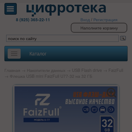
8 (925) 365-22-11
Вход
/
Регистрация
Наполните корзину
Каталог
Toggle
navigation
Главная
→
Накопители данных
→
USB Flash drive
→
FaizFull
→ Флешка USB mini FaizFull U77-32 на 32 ГБ