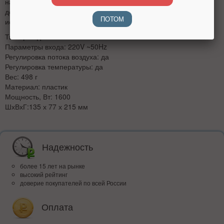
на себе грязь и отличается приятной на ощупь фактурой,
делая фен не только удобным, но и приятным для
ПОТОМ
использования.
Тип: фен для волос
Параметры входа: 220V ~50Hz
Регулировка потока воздуха: да
Регулировка температуры: да
Вес: 498 г
Материал: пластик
Мощность, Вт: 1600
ШхВхГ:135 х 77 х 215 мм
Надежность
более 15 лет на рынке
высокий рейтинг
доверие покупателей по всей России
Оплата