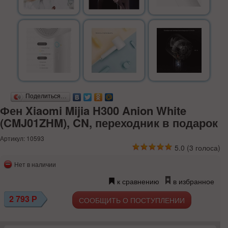
Поделиться…
Фен Xiaomi Mijia H300 Anion White
(CMJ01ZHM), CN, переходник в подарок
Артикул: 10593
5.0
(
3
голоса)
Нет в наличии
к сравнению
в избранное
2 793
Р
СООБЩИТЬ О ПОСТУПЛЕНИИ