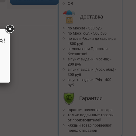
QR
Доставка
по Москве - 350 руб
по Моск. обл. - 500 руб
по всей Росcии до квартиры
%!
- 800 руб
самовывоз м.Пражская -
бесплатно!
в пункт выдачи (Москва) -
200 руб
в пункт выдачи (Моск. обл.) -
300 руб
в пункт выдачи (РФ) - 400
руб
Гарантии
гарантия качества товара
только подлинные товары
от производителей
каждый товар проверяют
перед отправкой