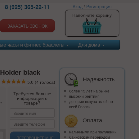
8 (925) 365-22-11
Вход
/
Регистрация
Наполните корзину
ЗАКАЗАТЬ ЗВОНОК
ые часы и фитнес браслеты
Для дома
Holder black
Надежность
5.0
(
4
голоса)
более 15 лет на рынке
Требуется больше
высокий рейтинг
информации о
доверие покупателей по
е
товаре?
всей России
Оплата
наличными при получении
банковским переводом
ПЕРЕЗВОНИТЕ МНЕ