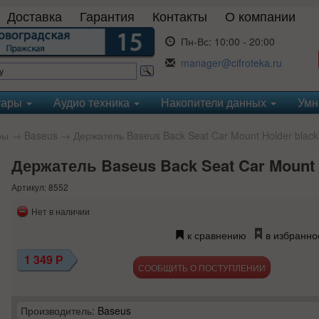
Доставка
Гарантия
Контакты
О компании
Пн-Вс:
10:00 - 20:00
manager@cifroteka.ru
уары
Аудио техника
Накопители данных
Умн
ры
→
Baseus
→ Держатель Baseus Back Seat Car Mount Holder black
Держатель Baseus Back Seat Car Mount 
Артикул: 8552
Нет в наличии
к сравнению
в избранно
1 349
Р
СООБЩИТЬ О ПОСТУПЛЕНИИ
Производитель:
Baseus