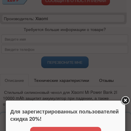
СООБЩИТЬ О ПОСТУПЛЕНИИ
Производитель:
Xiaomi
Требуется больше информации о товаре?
ПЕРЕЗВОНИТЕ МНЕ
Описание
Технические характеристики
Отзывы
Стильный силиконовый чехол для
Xiaomi Mi Power Bank 2I
10000 mAh защитит аккумулятор при падении, а также
от
грязи и пыли.
Для зарегистрированных пользователей
скидка 20%!
Надежность