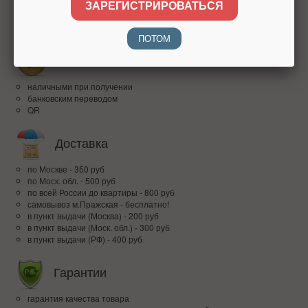
ЗАРЕГИСТРИРОВАТЬСЯ
более 15 лет на рынке
высокий рейтинг
доверие покупателей по всей России
ПОТОМ
Оплата
наличными при получении
банковским переводом
QR
Доставка
по Москве - 350 руб
по Моск. обл. - 500 руб
по всей Росcии до квартиры - 800 руб
самовывоз м.Пражская - бесплатно!
в пункт выдачи (Москва) - 200 руб
в пункт выдачи (Моск. обл.) - 300 руб
в пункт выдачи (РФ) - 400 руб
Гарантии
гарантия качества товара