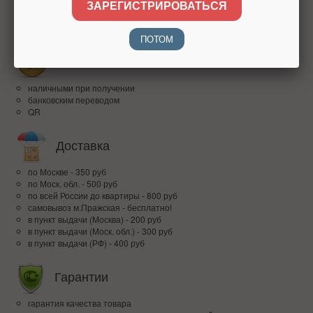
ЗАРЕГИСТРИРОВАТЬСЯ
более 15 лет на рынке
высокий рейтинг
доверие покупателей по всей России
ПОТОМ
Оплата
наличными при получении
банковским переводом
QR
Доставка
по Москве - 350 руб
по Моск. обл. - 500 руб
по всей Росcии до квартиры - 800 руб
самовывоз м.Пражская - бесплатно!
в пункт выдачи (Москва) - 200 руб
в пункт выдачи (Моск. обл.) - 300 руб
в пункт выдачи (РФ) - 400 руб
Гарантии
гарантия качества товара