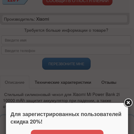
СООБЩИТЬ О ПОСТУПЛЕНИИ
Производитель:
Xiaomi
Требуется больше информации о товаре?
ПЕРЕЗВОНИТЕ МНЕ
Описание
Технические характеристики
Отзывы
Стильный силиконовый чехол для
Xiaomi Mi Power Bank 2i
10000 mAh защитит аккумулятор при падении, а также
от
грязи и пыли.
Для зарегистрированных пользователей
скидка 20%!
Надежность