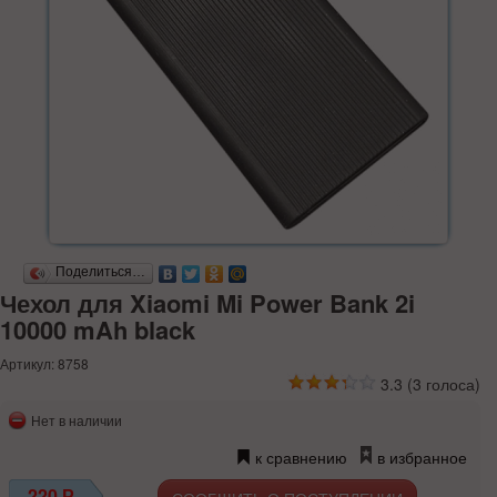
Поделиться…
Чехол для Xiaomi Mi Power Bank 2i
10000 mAh black
Артикул: 8758
3.3
(
3
голоса)
Нет в наличии
к сравнению
в избранное
220
Р