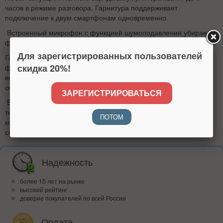
часов в режиме разговора. Гарнитура поддерживает
подключение к двум смартфонам одновременно.
Встроенный микрофон с функцией шумоподавления убирает
фоновые шумы и помехи во время разговора.
Для зарегистрированных пользователей
Гарнитура выполнена в эргономичном дизайне и
скидка 20%!
фиксируется в ухе двойным креплением: силиконовым
вкладышем и заушной дужкой. Такая конструкция удобна и не
ощущается при ношении.
ЗАРЕГИСТРИРОВАТЬСЯ
Bluetooth-гарнитура Hoco E1 подключается к мобильному
телефону через Bluetooth версии 4.1, радиус действия
ПОТОМ
которого 10 м. Ее можно синхронизировать с двумя
смартфонами одновременно.
Надежность
более 15 лет на рынке
высокий рейтинг
доверие покупателей по всей России
Оплата