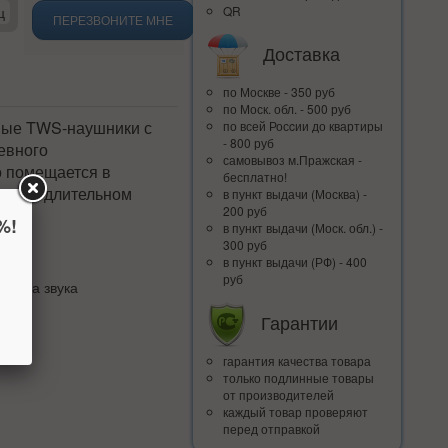
ц
QR
ПЕРЕЗВОНИТЕ МНЕ
Доставка
по Москве - 350 руб
по Моск. обл. - 500 руб
ые TWS-наушники с
по всей Росcии до квартиры
- 800 руб
евного
самовывоз м.Пражская -
о помещается в
бесплатно!
же при длительном
в пункт выдачи (Москва) -
200 руб
%!
в пункт выдачи (Моск. обл.) -
300 руб
в пункт выдачи (РФ) - 400
ек
руб
едача звука
мА·ч
Гарантии
гарантия качества товара
только подлинные товары
от производителей
каждый товар проверяют
перед отправкой