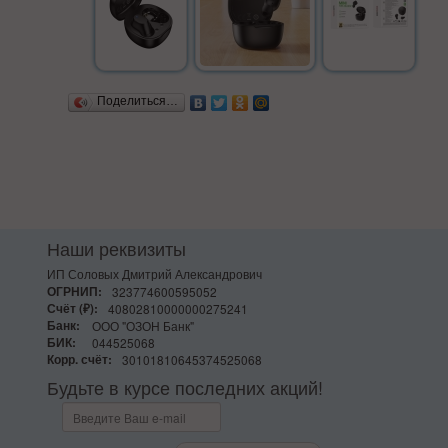
Поделиться…
Наши реквизиты
ИП Соловых Дмитрий Александрович
ОГРНИП:
323774600595052
Счёт (₽):
40802810000000275241
Банк:
ООО "ОЗОН Банк"
БИК:
044525068
Корр. счёт:
30101810645374525068
Будьте в курсе последних акций!