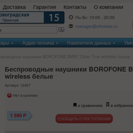
Доставка
Гарантия
Контакты
О компании
Пн-Вс:
10:00 - 20:00
manager@cifroteka.ru
уары
Аудио техника
Накопители данных
Умн
проводные наушники BOROFONE BW97 Clear True wireless белые
Беспроводные наушники BOROFONE BW
wireless белые
Артикул: 12407
Нет в наличии
к сравнению
в избранно
1 590
Р
СООБЩИТЬ О ПОСТУПЛЕНИИ