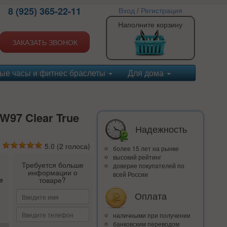
8 (925) 365-22-11
Вход
/
Регистрация
Наполните корзину
ЗАКАЗАТЬ ЗВОНОК
ые часы и фитнес браслеты
Для дома
97 Clear True
Надежность
5.0
(
2
голоса)
более 15 лет на рынке
высокий рейтинг
Требуется больше
доверие покупателей по
информации о
всей России
е
товаре?
Оплата
наличными при получении
банковским переводом