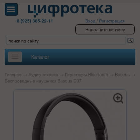
8 (925) 365-22-11
Вход
/
Регистрация
Наполните корзину
Каталог
Toggle
navigation
Главная
→
Аудио техника
→
Гарнитуры BlueTooth
→
Baseus
→
Беспроводные наушники Baseus D07