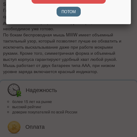
Silent работает с собственным передатчиком на частоте 2.4
Ггц, достаточно вставить его в свободный USB-порт - и можно
ПОТОМ
сразу приступать к работе. Не нужно устанавливать
дополнительные программы или драйверы, все самое
необходимое уже готово.
По бокам беспроводная мышь MIIIW имеет объемный
тактильный узор, который позволяет лучше ее обхватить и
исключить выскальзывание даже при работе мокрыми
руками. Кроме того, симметричная форма и объемный
выступ корпуса гарантируют удобный хват любой рукой.
Мышь работает от двух батареек типа ААА, при низком
уровне заряда включается красный индикатор.
Надежность
более 15 лет на рынке
высокий рейтинг
доверие покупателей по всей России
Оплата