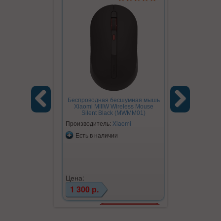
Беспроводная бесшумная мышь
Xiaomi MIIIW Wireless Mouse
Silent Black (MWMM01)
Previous
Next
Производитель:
Xiaomi
Есть в наличии
Цена:
1 300 р.