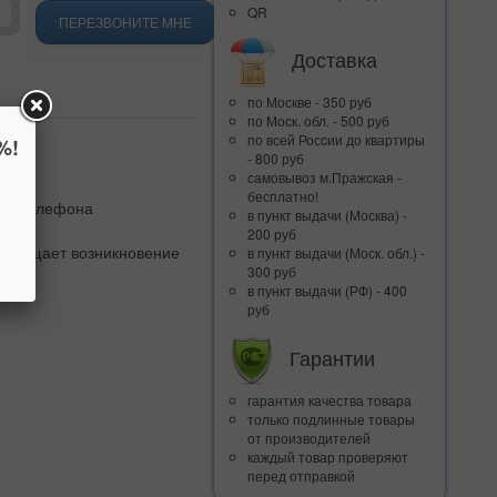
QR
ПЕРЕЗВОНИТЕ МНЕ
Доставка
по Москве - 350 руб
по Моск. обл. - 500 руб
по всей Росcии до квартиры
%!
- 800 руб
самовывоз м.Пражская -
бесплатно!
ого телефона
в пункт выдачи (Москва) -
200 руб
твращает возникновение
в пункт выдачи (Моск. обл.) -
300 руб
в пункт выдачи (РФ) - 400
руб
Гарантии
гарантия качества товара
только подлинные товары
от производителей
каждый товар проверяют
перед отправкой