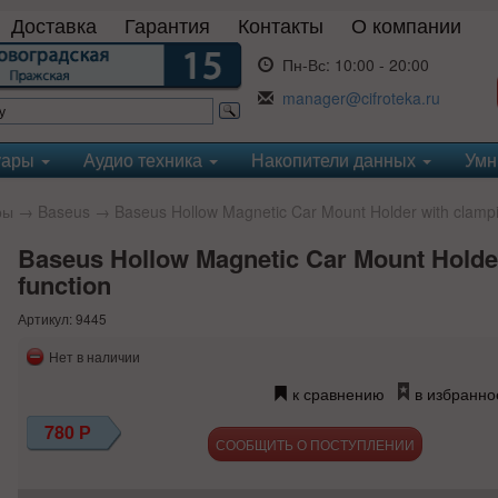
Доставка
Гарантия
Контакты
О компании
Пн-Вс:
10:00 - 20:00
manager@cifroteka.ru
уары
Аудио техника
Накопители данных
Умн
ры
→
Baseus
→ Baseus Hollow Magnetic Car Mount Holder with clampi
Baseus Hollow Magnetic Car Mount Holde
function
Артикул: 9445
Нет в наличии
к сравнению
в избранно
780
Р
СООБЩИТЬ О ПОСТУПЛЕНИИ