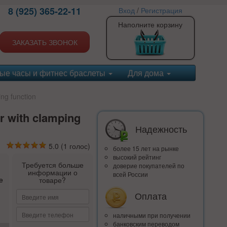
8 (925) 365-22-11
Вход
/
Регистрация
Наполните корзину
ЗАКАЗАТЬ ЗВОНОК
ые часы и фитнес браслеты
Для дома
ng function
r with clamping
Надежность
5.0
(
1
голос)
более 15 лет на рынке
высокий рейтинг
Требуется больше
доверие покупателей по
информации о
всей России
е
товаре?
Оплата
наличными при получении
банковским переводом