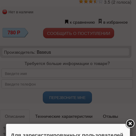
3.5
(
2
голоса)
Нет в наличии
к сравнению
в избранное
780
Р
СООБЩИТЬ О ПОСТУПЛЕНИИ
Производитель:
Baseus
Требуется больше информации о товаре?
ПЕРЕЗВОНИТЕ МНЕ
Описание
Технические характеристики
Отзывы
? microUSB+TypeC+Lightning
Для зарегистрированных пользователей
? Длина 120см