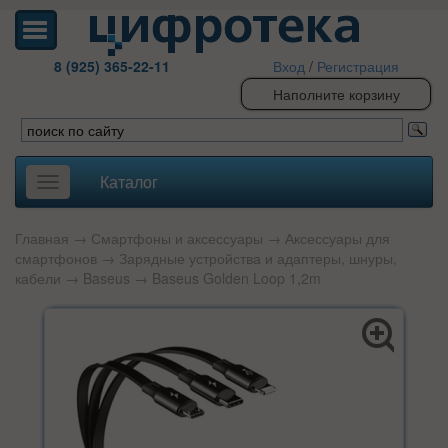
8 (925) 365-22-11
Вход
/
Регистрация
Наполните корзину
Каталог
Toggle
navigation
Главная
→
Смартфоны и аксессуары
→
Аксессуары для
смартфонов
→
Зарядные устройства и адаптеры, шнуры,
кабели
→
Baseus
→ Baseus Golden Loop 1,2m