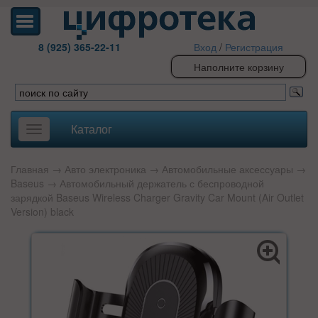
8 (925) 365-22-11
Вход
/
Регистрация
Наполните корзину
Каталог
Toggle
navigation
Главная
→
Авто электроника
→
Автомобильные аксессуары
→
Baseus
→ Автомобильный держатель с беспроводной
зарядкой Baseus Wireless Charger Gravity Car Mount (Air Outlet
Version) black