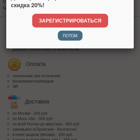
Способ крепления: на приборную панель.
скидка 20%!
Цвет: черный.
ЗАРЕГИСТРИРОВАТЬСЯ
Надежность
ПОТОМ
более 15 лет на рынке
высокий рейтинг
доверие покупателей по всей России
Оплата
наличными при получении
банковским переводом
QR
Доставка
по Москве - 350 руб
по Моск. обл. - 500 руб
по всей Росcии до квартиры - 800 руб
самовывоз м.Пражская - бесплатно!
в пункт выдачи (Москва) - 200 руб
в пункт выдачи (Моск. обл.) - 300 руб