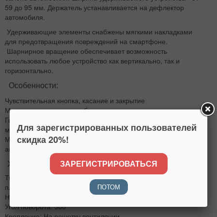
59 до 95 мм. Держатель устанавливается на дефлектор
автомобиля.
Удерживающие элементы снабжены мягкими накладками
для предотвращения повреждений на смартфоне.
Шарнирное вращение обеспечивает возможность
использовать любое устройство как вертикально, так и
горизонтально.
Особенности:
Чувствительная кнопка, касание и закрытие
Механическая связь, стабильная в использовании
Гибкий поворотный шар на 360 °, поддерживает
Для зарегистрированных пользователей
многоуровневую регулировку
скидка 20%!
Может быть прочно закреплен на вентиляционном отверстии
автомобиля
Характеристики:
ЗАРЕГИСТРИРОВАТЬСЯ
Тип: универсальный автомобильный держатель для
ПОТОМ
планшетов, навигаторов и смартфонов
Назначение: для автомобиля
Угол поворота: 360 °
Крепление: На решетку вентиляции