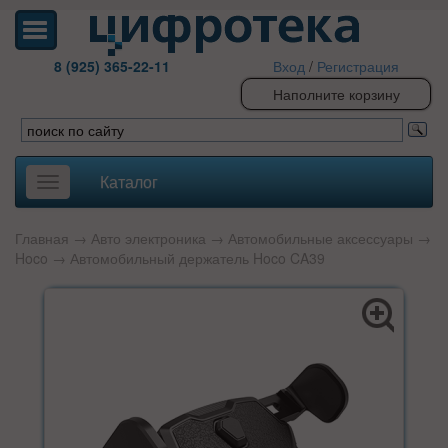
8 (925) 365-22-11
Вход
/
Регистрация
Наполните корзину
Каталог
Toggle
navigation
Главная
→
Авто электроника
→
Автомобильные аксессуары
→
Hoco
→ Автомобильный держатель Hoco CA39