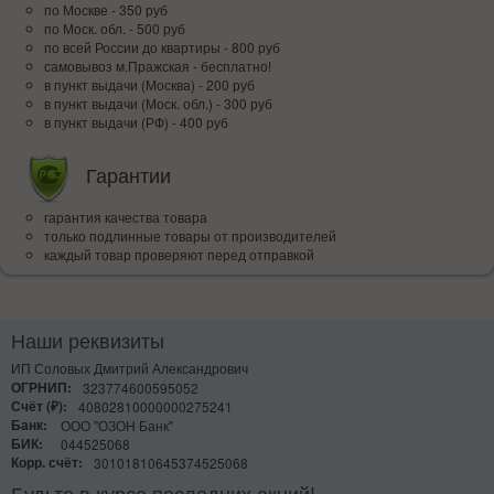
по Москве - 350 руб
по Моск. обл. - 500 руб
по всей Росcии до квартиры - 800 руб
самовывоз м.Пражская - бесплатно!
в пункт выдачи (Москва) - 200 руб
в пункт выдачи (Моск. обл.) - 300 руб
в пункт выдачи (РФ) - 400 руб
Гарантии
гарантия качества товара
только подлинные товары от производителей
каждый товар проверяют перед отправкой
Наши реквизиты
ИП Соловых Дмитрий Александрович
ОГРНИП:
323774600595052
Счёт (₽):
40802810000000275241
Банк:
ООО "ОЗОН Банк"
БИК:
044525068
Корр. счёт:
30101810645374525068
Будьте в курсе последних акций!