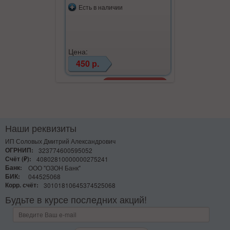
Есть в наличии
Цена:
450 р.
Наши реквизиты
ИП Соловых Дмитрий Александрович
ОГРНИП:
323774600595052
Счёт (₽):
40802810000000275241
Банк:
ООО "ОЗОН Банк"
БИК:
044525068
Корр. счёт:
30101810645374525068
Будьте в курсе последних акций!