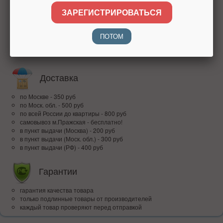
ЗАРЕГИСТРИРОВАТЬСЯ
Оплата
ПОТОМ
наличными при получении
банковским переводом
QR
Доставка
по Москве - 350 руб
по Моск. обл. - 500 руб
по всей Росcии до квартиры - 800 руб
самовывоз м.Пражская - бесплатно!
в пункт выдачи (Москва) - 200 руб
в пункт выдачи (Моск. обл.) - 300 руб
в пункт выдачи (РФ) - 400 руб
Гарантии
гарантия качества товара
только подлинные товары от производителей
каждый товар проверяют перед отправкой