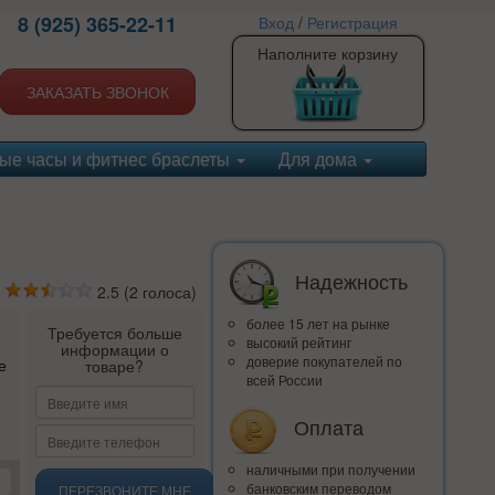
8 (925) 365-22-11
Вход
/
Регистрация
Наполните корзину
ЗАКАЗАТЬ ЗВОНОК
ые часы и фитнес браслеты
Для дома
Надежность
2.5
(
2
голоса)
более 15 лет на рынке
Требуется больше
высокий рейтинг
информации о
доверие покупателей по
е
товаре?
всей России
Оплата
наличными при получении
банковским переводом
ПЕРЕЗВОНИТЕ МНЕ