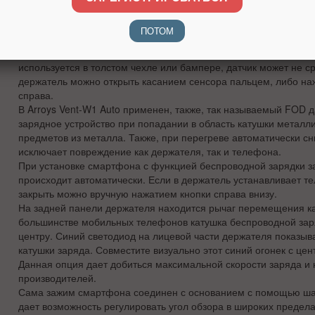
чехлах-книжках. Его открытие происходит автоматически при 
сенсора на лицевой панели. Такое техническое решение полн
ПОТОМ
срабатывания, происходящие просто при нахождении рядом ру
держателей с использованием инфракрасных датчиков для от
используется в толстом чехле или бампере, датчик может не ср
держатель можно открыть касанием сенсора пальцем, либо на
справа.
В Arroys Vent-W1 Auto применен, также, так называемый FOD 
зарядное устройство при попадании в область катушки металли
предметов из металла. Также, при перегреве автоматически сни
исключает повреждение как держателя, так и телефона.
При установке смартфона с функцией беспроводной зарядки 
происходит автоматически. Если в держатель устанавливает те
закрыть можно вручную нажатием кнопки справа внизу.
На задней панели держателя находится рычаг перемещения ка
большинстве мобильных телефонов катушка беспроводной зар
центру. Синий светодиод на лицевой части держателя показы
катушки заряда. Совместите визуально этот синий огонек с це
Данная опция дает добиться максимальной скорости заряда и 
производителей.
Сама зажим смартфона соединен с основанием с помощью ша
дает возможность регулировать угол обзора в широких предела