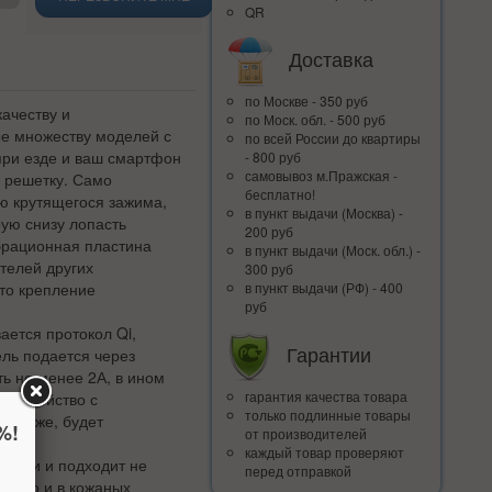
QR
Доставка
по Москве - 350 руб
качеству и
по Моск. обл. - 500 руб
ые множеству моделей с
по всей Росcии до квартиры
при езде и ваш смартфон
- 800 руб
самовывоз м.Пражская -
 решетку. Само
бесплатно!
ю крутящегося зажима,
в пункт выдачи (Москва) -
рую снизу лопасть
200 руб
брационная пластина
в пункт выдачи (Моск. обл.) -
телей других
300 руб
это крепление
в пункт выдачи (РФ) - 400
руб
ается протокол Qi,
Гарантии
ль подается через
ь не менее 2А, в ином
гарантия качества товара
 устройство с
только подлинные товары
, также, будет
%!
от производителей
каждый товар проверяют
вками и подходит не
перед отправкой
х, но и в кожаных