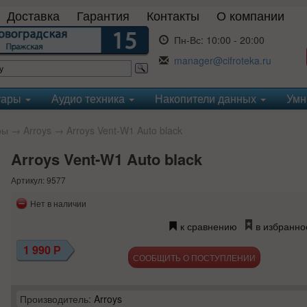
Доставка
Гарантия
Контакты
О компании
Пн-Вс:
10:00 - 20:00
manager@cifroteka.ru
уары
Аудио техника
Накопители данных
Умн
ры
→
Arroys
→ Arroys Vent-W1 Auto black
Arroys Vent-W1 Auto black
Артикул: 9577
Нет в наличии
к сравнению
в избранно
1 990
Р
СООБЩИТЬ О ПОСТУПЛЕНИИ
Производитель:
Arroys