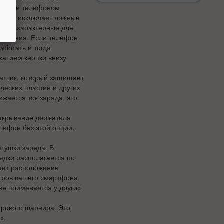
касании телефоном
остью исключает ложные
ки и характерные для
крывания. Если телефон
аботать и тогда
жатием кнопки внизу
датчик, который защищает
ческих пластин и других
жается ток заряда, это
закрывание держателя
лефон без этой опции,
тушки заряда. В
ядки располагается по
вает расположение
нтров вашего смартфона.
не применяется у других
рового шарнира. Это
х.