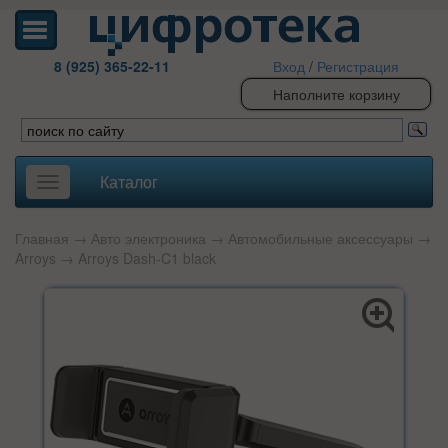
8 (925) 365-22-11
Вход
/
Регистрация
Наполните корзину
Каталог
Toggle
navigation
Главная
→
Авто электроника
→
Автомобильные аксессуары
→
Arroys
→ Arroys Dash-C1 black