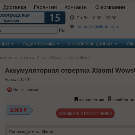
Доставка
Гарантия
Контакты
О компании
Пн-Вс:
10:00 - 20:00
manager@cifroteka.ru
уары
Аудио техника
Накопители данных
Умн
торная отвертка Xiaomi Wowstick SD (Silver)
Аккумуляторная отвертка Xiaomi Wowsti
Артикул: 10101
Нет в наличии
к сравнению
в избранно
2 800
Р
СООБЩИТЬ О ПОСТУПЛЕНИИ
Производитель:
Xiaomi