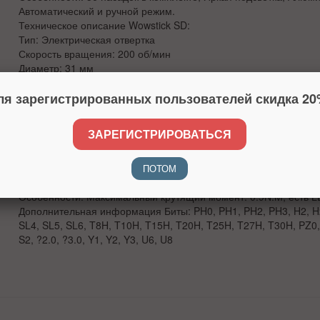
Автоматический и ручной режим.
Техническое описание
Wowstick SD:
Тип: Электрическая отвертка
Скорость вращения: 200 об/мин
Диаметр: 31 мм
Материал корпуса: Алюминий
ля зарегистрированных пользователей скидка 20
Размеры: 210 х 31 х 31 мм
Источник питания: Перезаряжаемый аккумулятор
Объём аккумулятора (mAh): 1300
ЗАРЕГИСТРИРОВАТЬСЯ
Время зарядки (h): 2 ч
Время автономной работы: До 2 ч
Тип разъема для зарядкиUSB-Type-C
ПОТОМ
Напряжение аккумулятора: 3.7 V
Особенности: Максимальный крутящий момент: 0.9N.M; есть L
Дополнительная информация Биты: PH0, PH1, PH2, PH3, H2, H2,
SL4, SL5, SL6, T8H, T10H, T15H, T20H, T25H, T27H, T30H, PZ0, 
S2, ?2.0, ?3.0, Y1, Y2, Y3, U6, U8