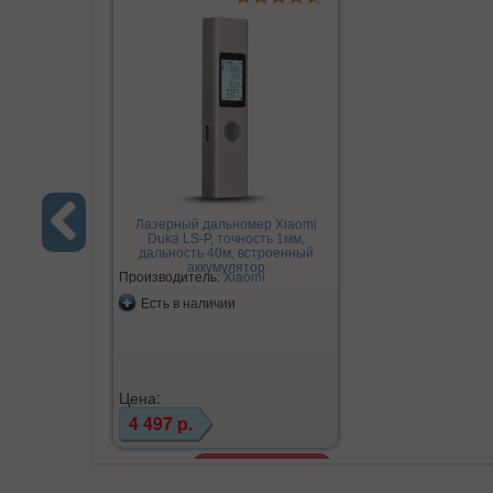
Лазерный дальномер Xiaomi
Duka LS-P, точность 1мм,
дальность 40м, встроенный
Previous
аккумулятор
Производитель:
Xiaomi
Есть в наличии
Цена:
4 497 р.