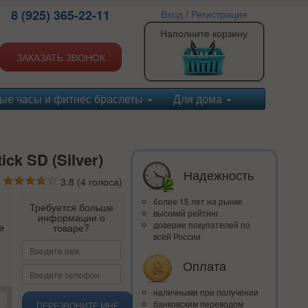
8 (925) 365-22-11
Вход
/
Регистрация
Наполните корзину
ЗАКАЗАТЬ ЗВОНОК
ые часы и фитнес браслеты
Для дома
ck SD (Silver)
Надежность
3.8
(
4
голоса)
более 15 лет на рынке
Требуется больше
высокий рейтинг
информации о
доверие покупателей по
е
товаре?
всей России
Оплата
наличными при получении
банковским переводом
ПЕРЕЗВОНИТЕ МНЕ