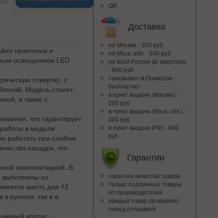
QR
Доставка
по Москве - 350 руб
айно практична и
по Моск. обл. - 500 руб
нным освещением LED
по всей Росcии до квартиры
- 800 руб
самовывоз м.Пражская -
рическую отвертку, с
бесплатно!
блений. Модель станет
в пункт выдачи (Москва) -
кой, а также с
200 руб
в пункт выдачи (Моск. обл.) -
люминия, что гарантирует
300 руб
 работы в модели
в пункт выдачи (РФ) - 400
руб
ко работать при слабом
ичество насадок, что
Гарантии
нной комплектацией. В
гарантия качества товара
и выполнены из
только подлинные товары
имеется место для 12
от производителей
 в ручном, так и в
каждый товар проверяют
перед отправкой
иниевый корпус,