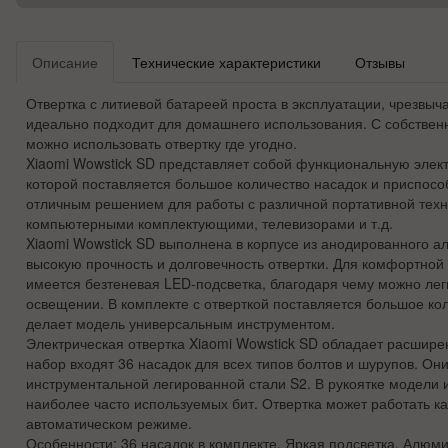
Описание
Технические характеристики
Отзывы
Отвертка с литиевой батареей проста в эксплуатации, чрезвыч
идеально подходит для домашнего использования. С собстве
можно использовать отвертку где угодно.
Xiaomi Wowstick SD представляет собой функциональную элект
которой поставляется большое количество насадок и приспосо
отличным решением для работы с различной портативной техни
компьютерными комплектующими, телевизорами и т.д.
Xiaomi Wowstick SD выполнена в корпусе из анодированного а
высокую прочность и долговечность отвертки. Для комфортной
имеется безтеневая LED-подсветка, благодаря чему можно лег
освещении. В комплекте с отверткой поставляется большое кол
делает модель универсальным инструментом.
Электрическая отвертка Xiaomi Wowstick SD обладает расшире
набор входят 36 насадок для всех типов болтов и шурупов. Он
инструментальной легированной стали S2. В рукоятке модели 
наиболее часто используемых бит. Отвертка может работать как
автоматическом режиме.
Особенности: 36 насадок в комплекте, Яркая подсветка, Алюм