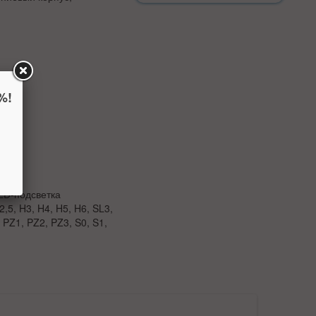
%!
ED-подсветка
5, H3, H4, H5, H6, SL3,
PZ1, PZ2, PZ3, S0, S1,