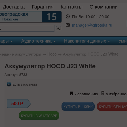
Доставка
Гарантия
Контакты
О компании
Пн-Вс:
10:00 - 20:00
manager@cifroteka.ru
уары
Аудио техника
Накопители данных
Умн
нешние аккумуляторы
→
Hoco
→ Аккумулятор HOCO J23 White
Аккумулятор HOCO J23 White
Артикул: 8733
Есть в наличии
к сравнению
в избранно
500
Р
КУПИТЬ В 1 КЛИК
КУПИТЬ В WHATSAPP