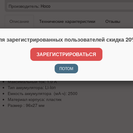
Производитель:
Hoco
Описание
Технические характеристики
Отзывы
Внешний аккумулятор HOCO J23 2500mAh - это аккумулятор, 
ля зарегистрированных пользователей скидка 20
для быстрой зарядки различных гаджетов вне зависимости от н
преимущество модели
HOCO J23
– компактный размеры. Вне
J23 имеет один USB разъем. Емкость аккумулятора составляет
ЗАРЕГИСТРИРОВАТЬСЯ
Тип: внешний аккумулятор
ПОТОМ
Количество USB выходов:1
Напряжение (В):
5
Максимальный ток:
1.0 А
Тип аккумулятора:
Li-Ion
Емкость аккумулятора (мА·ч): 2500
Материал корпуса: пластик
Размер : 96х27 мм