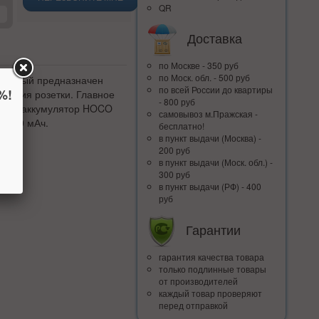
QR
Доставка
по Москве - 350 руб
по Моск. обл. - 500 руб
который предназначен
по всей Росcии до квартиры
%!
аличия розетки. Главное
- 800 руб
шний аккумулятор HOCO
самовывоз м.Пражская -
 2500 мАч.
бесплатно!
в пункт выдачи (Москва) -
200 руб
в пункт выдачи (Моск. обл.) -
300 руб
в пункт выдачи (РФ) - 400
руб
Гарантии
гарантия качества товара
только подлинные товары
от производителей
каждый товар проверяют
перед отправкой