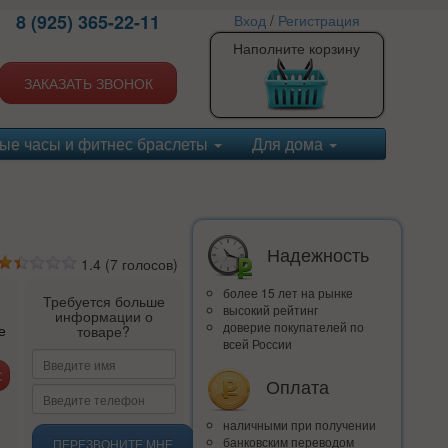
8 (925) 365-22-11
Вход
/
Регистрация
Наполните корзину
ЗАКАЗАТЬ ЗВОНОК
ые часы и фитнес браслеты
Для дома
Надежность
1.4
(
7
голосов)
более 15 лет на рынке
Требуется больше
высокий рейтинг
информации о
доверие покупателей по
е
товаре?
всей России
Оплата
наличными при получении
банковским переводом
ПЕРЕЗВОНИТЕ МНЕ