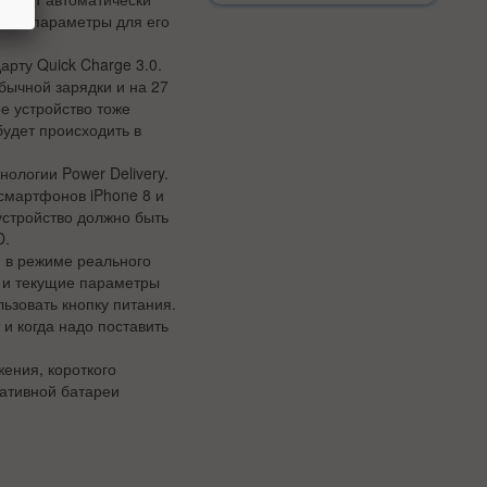
ные параметры для его
арту Quick Charge 3.0.
бычной зарядки и на 27
е устройство тоже
будет происходить в
ологии Power Delivery.
смартфонов iPhone 8 и
устройство должно быть
D.
й в режиме реального
х и текущие параметры
ьзовать кнопку питания.
и когда надо поставить
ения, короткого
тативной батареи