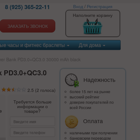
8 (925) 365-22-11
Вход
/
Регистрация
Наполните корзину
ЗАКАЗАТЬ ЗВОНОК
ые часы и фитнес браслеты
Для дома
wer Bank PD3.0+QC3.0 30000 mAh black
k PD3.0+QC3.0
Надежность
2.5
(
2
голоса)
более 15 лет на рынке
высокий рейтинг
Требуется больше
доверие покупателей по
информации о
всей России
е
товаре?
Оплата
наличными при получении
банковским переводом