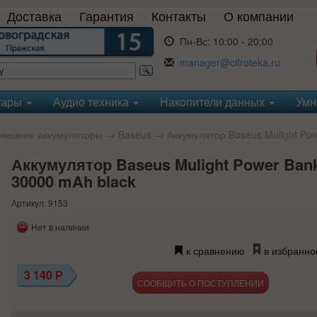
Доставка
Гарантия
Контакты
О компании
Пн-Вс:
10:00 - 20:00
manager@cifroteka.ru
уары
Аудио техника
Накопители данных
Умн
нешние аккумуляторы
→
Baseus
→ Аккумулятор Baseus Mulight Po
Аккумулятор Baseus Mulight Power Ban
30000 mAh black
Артикул: 9153
Нет в наличии
к сравнению
в избранно
3 140
Р
СООБЩИТЬ О ПОСТУПЛЕНИИ