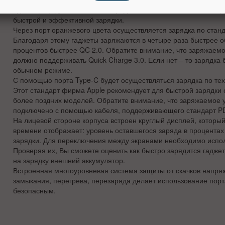
идентифицируется, а затем определяются оптимальные выход
быстрой и эффективной зарядки.
Через порт оранжевого цвета осуществляется зарядка по станд
Благодаря этому гаджеты заряжаются в четыре раза быстрее о
процентов быстрее QC 2.0. Обратите внимание, что заряжаемо
должно поддерживать Quick Charge 3.0. Если нет – то зарядка 
обычном режиме.
С помощью порта Type-C будет осуществляться зарядка по техн
Этот стандарт фирма Apple рекомендует для быстрой зарядки 
более поздних моделей. Обратите внимание, что заряжаемое 
подключено с помощью кабеля, поддерживающего стандарт P
На лицевой стороне корпуса встроен круглый дисплей, которы
времени отображает: уровень оставшегося заряда в процента
зарядки. Для переключения между экранами необходимо испол
Проверяя их, Вы сможете оценить как быстро зарядится гаджет 
на зарядку внешний аккумулятор.
Встроенная многоуровневая система защиты от скачков напряж
замыкания, перегрева, перезаряда делает использование пор
безопасным.