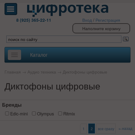
8 (925) 365-22-11
Вход
/
Регистрация
Наполните корзину
Каталог
Toggle
navigation
Главная
→
Аудио техника
→
Диктофоны цифровые
Диктофоны цифровые
Бренды
Edic-mini
Olympus
Ritmix
←назад
1
2
все сразу