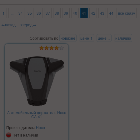
1
...
34
35
36
37
38
39
40
41
42
43
44
все сразу
←назад
вперед→
Сортировать по
новизне
цене ↑
цене ↓
наличию
Автомобильный держатель Hoco
CA-41
Производитель:
Hoco
Нет в наличии