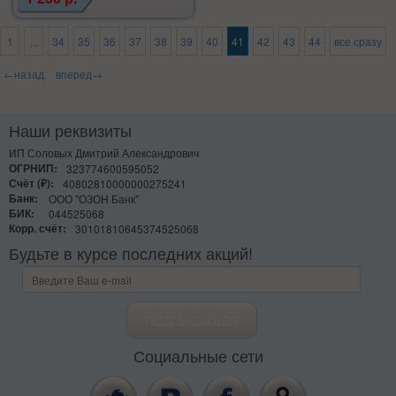
1
...
34
35
36
37
38
39
40
41
42
43
44
все сразу
←назад
вперед→
Наши реквизиты
ИП Соловых Дмитрий Александрович
ОГРНИП:
323774600595052
Счёт (₽):
40802810000000275241
Банк:
ООО "ОЗОН Банк"
БИК:
044525068
Корр. счёт:
30101810645374525068
Будьте в курсе последних акций!
Социальные сети