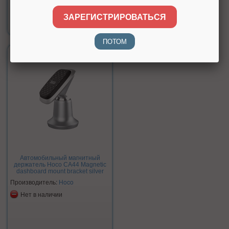
Цена:
ЗАРЕГИСТРИРОВАТЬСЯ
780 р.
ПОТОМ
Автомобильный магнитный
держатель Hoco CA44 Magnetic
dashboard mount bracket silver
Производитель:
Hoco
Нет в наличии