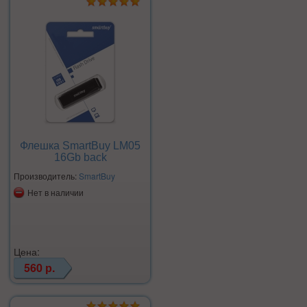
Флешка SmartBuy LM05
16Gb back
Производитель:
SmartBuy
Нет в наличии
Цена:
560 р.