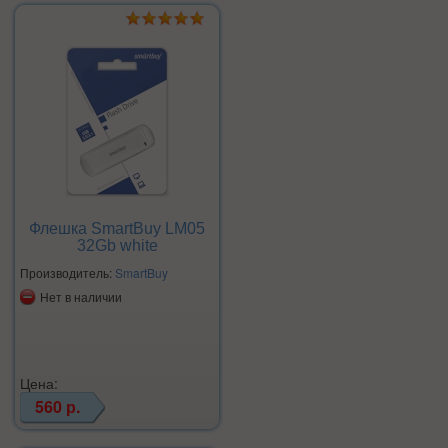
Флешка SmartBuy LM05
32Gb white
Производитель:
SmartBuy
Нет в наличии
Цена:
560 р.