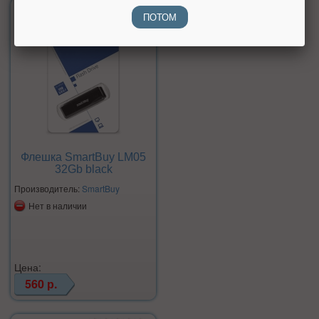
ПОТОМ
Флешка SmartBuy LM05
32Gb black
Производитель:
SmartBuy
Нет в наличии
Цена:
560 р.