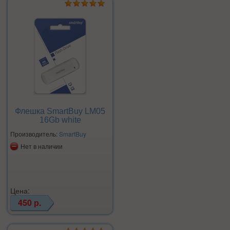
Флешка SmartBuy LM05
16Gb white
Производитель:
SmartBuy
Нет в наличии
Цена:
450 р.