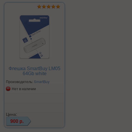
Флешка SmartBuy LM05
64Gb white
Производитель:
SmartBuy
Нет в наличии
Цена:
900 р.