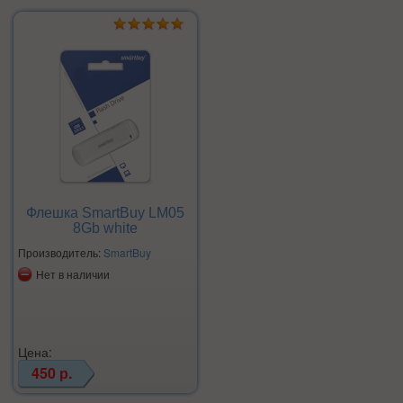
Флешка SmartBuy LM05
8Gb white
Производитель:
SmartBuy
Нет в наличии
Цена:
450 р.