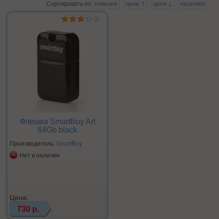
Сортировать по
новизне
цене ↑
цене ↓
наличию
Флешка SmartBuy Art
64Gb black
Производитель:
SmartBuy
Нет в наличии
Цена:
730 р.