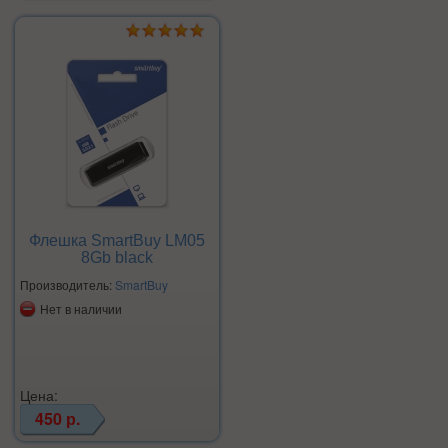
Флешка SmartBuy LM05
8Gb black
Производитель:
SmartBuy
Нет в наличии
Цена:
450 р.