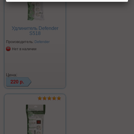
Удлинитель Defender
S518
Производитель:
Defender
Нет в наличии
Цена:
220 р.