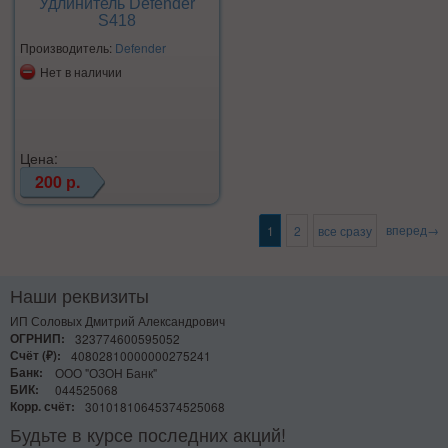
Удлинитель Defender
S418
Производитель:
Defender
Нет в наличии
Цена:
200 р.
вперед→
1
2
все сразу
Наши реквизиты
ИП Соловых Дмитрий Александрович
ОГРНИП:
323774600595052
Счёт (₽):
40802810000000275241
Банк:
ООО "ОЗОН Банк"
БИК:
044525068
Корр. счёт:
30101810645374525068
Будьте в курсе последних акций!