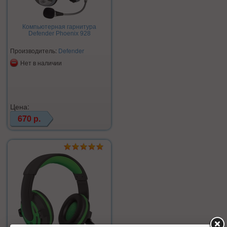
Компьютерная гарнитура
Defender Phoenix 928
Производитель:
Defender
Нет в наличии
Цена:
670 р.