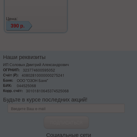
Цена:
390 р.
Наши реквизиты
ИП Соловых Дмитрий Александрович
ОГРНИП:
323774600595052
Счёт (₽):
40802810000000275241
Банк:
ООО "ОЗОН Банк"
БИК:
044525068
Корр. счёт:
30101810645374525068
Будьте в курсе последних акций!
Социальные сети