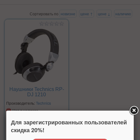
Сортировать по
новизне
цене ↑
цене ↓
наличию
Наушники Technics RP-
DJ 1210
Производитель:
Technics
Нет в наличии
Для зарегистрированных пользователей
скидка 20%!
Цена: