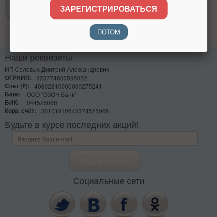
9 970 р.
ЗАРЕГИСТРИРОВАТЬСЯ
ПОТОМ
Наши реквизиты
ИП Соловых Дмитрий Александрович
ОГРНИП:
323774600595052
Счёт (₽):
40802810000000275241
Банк:
ООО "ОЗОН Банк"
БИК:
044525068
Корр. счёт:
30101810645374525068
Будьте в курсе последних акций!
Социальные сети