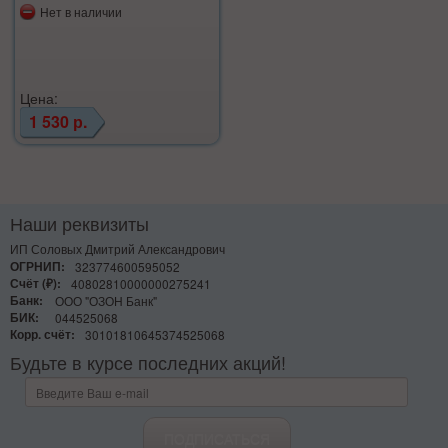
Нет в наличии
Цена:
1 530 р.
Наши реквизиты
ИП Соловых Дмитрий Александрович
ОГРНИП:
323774600595052
Счёт (₽):
40802810000000275241
Банк:
ООО "ОЗОН Банк"
БИК:
044525068
Корр. счёт:
30101810645374525068
Будьте в курсе последних акций!