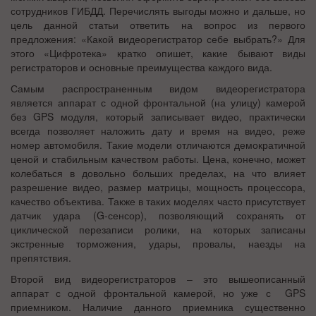
сотрудников ГИБДД. Перечислять выгоды можно и дальше, но
цель данной статьи ответить на вопрос из первого
предложения: «Какой видеорегистратор себе выбрать?» Для
этого «Цифротека» кратко опишет, какие бывают виды
регистраторов и основные преимущества каждого вида.
Самым распространенным видом видеорегистратора
является аппарат с одной фронтальной (на улицу) камерой
без GPS модуля, который записывает видео, практически
всегда позволяет наложить дату и время на видео, реже
номер автомобиля. Такие модели отличаются демократичной
ценой и стабильным качеством работы. Цена, конечно, может
колебаться в довольно больших пределах, на что влияет
разрешение видео, размер матрицы, мощность процессора,
качество объектива. Также в таких моделях часто присутствует
датчик удара (G-сенсор), позволяющий сохранять от
циклической перезаписи ролики, на которых записаны
экстренные торможения, удары, провалы, наезды на
препятствия.
Второй вид видеорегистраторов – это вышеописанный
аппарат с одной фронтальной камерой, но уже с GPS
приемником. Наличие данного приемника существенно