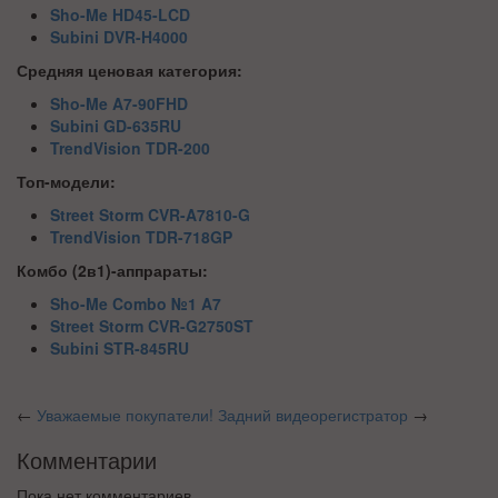
Sho-Me HD45-LCD
Subini DVR-H4000
Средняя ценовая категория:
Sho-Me A7-90FHD
Subini GD-635RU
TrendVision TDR-200
Топ-модели:
Street Storm CVR-A7810-G
TrendVision TDR-718GP
Комбо (2в1)-аппрараты:
Sho-Me Combo №1 A7
Street Storm CVR-G2750ST
Subini STR-845RU
←
Уважаемые покупатели!
Задний видеорегистратор
→
Комментарии
Пока нет комментариев